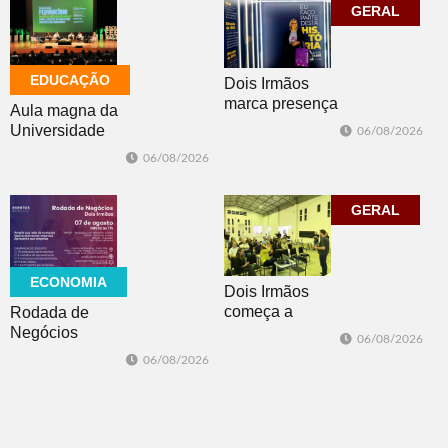
temporais no RS
GERAL
EDUCAÇÃO
Dois Irmãos
marca presença
Aula magna da
no evento
Universidade
06/08/2026
Cidade da
Feevale
06/08/2026
Advocacia em
mobiliza
Porto Alegre
comunidade
acadêmica em
GERAL
debate sobre o
feminicídio
ECONOMIA
Dois Irmãos
começa a
Rodada de
trabalhar na
Negócios
06/08/2026
atualização do
promovida pela
06/08/2026
Plano Municipal
ACI é nesta
de Turismo
sexta-feira em
Dois Irmãos