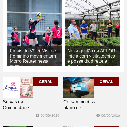
Finais do Vôlei Misto e
Nova gestão da AFLORI
Feminino movimentam
inicia com visita técnica
Morro Reuter nesta
e posse da diretoria
sexta
06/08/2026
GERAL
06/08/2026
ESPORTE
GERAL
GERAL
Corsan mobiliza
Servas da
plano de
Comunidade
contingência
Luterana
06/08/2026
06/08/2026
diante da
realizam brechó
previsão de
nesta sexta-feira