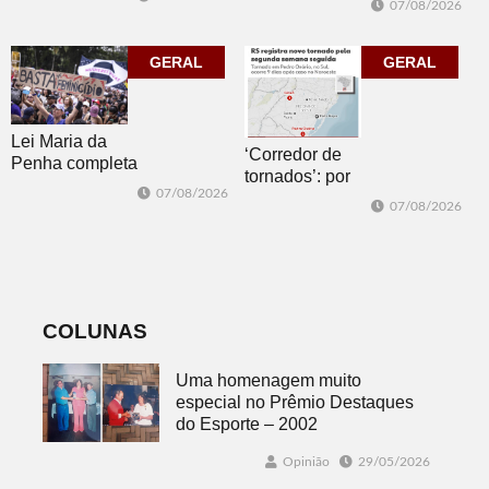
07/08/2026
sábado com
Pública com o
mais quatro
clássico “Um
jogos
GERAL
corpo que cai”
GERAL
Lei Maria da
‘Corredor de
Penha completa
tornados’: por
20 anos entre
07/08/2026
que o RS é a 2ª
avanços e
07/08/2026
região do
desafios
mundo mais
favorável ao
fenômeno
COLUNAS
Uma homenagem muito
especial no Prêmio Destaques
do Esporte – 2002
Opinião
29/05/2026