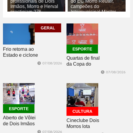
profissionais de Dois
do EC Morro Reuter,
Irmãos, Morro e Herval
campeões do
prestigiam 27ª
Intermunicipal Master
Construsul
65+
07/08/2026
07/08/2026
GERAL
ECONOMIA
ESPORTE
Frio retorna ao
ESPORTE
Estado e ciclone
Quartas de final
se afasta para o
07/08/2026
da Copa do
oceano no fim
Brasil 2026: veja
de semana
07/08/2026
classificados,
datas e detalhes
do sorteio
ESPORTE
CULTURA
Aberto de Vôlei
Cineclube Dois
de Dois Irmãos
Morros lota
segue neste
Biblioteca
07/08/2026