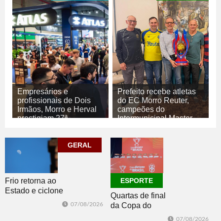
Empresários e
Prefeito recebe atletas
profissionais de Dois
do EC Morro Reuter,
Irmãos, Morro e Herval
campeões do
prestigiam 27ª
Intermunicipal Master
Construsul
65+
07/08/2026
07/08/2026
GERAL
ECONOMIA
ESPORTE
Frio retorna ao
ESPORTE
Estado e ciclone
Quartas de final
se afasta para o
07/08/2026
da Copa do
oceano no fim
Brasil 2026: veja
de semana
07/08/2026