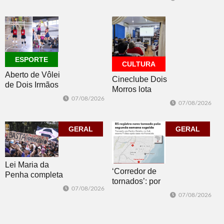
classificados,
datas e detalhes
do sorteio
ESPORTE
CULTURA
Aberto de Vôlei
Cineclube Dois
de Dois Irmãos
Morros lota
segue neste
Biblioteca
07/08/2026
07/08/2026
sábado com
Pública com o
mais quatro
clássico “Um
jogos
GERAL
corpo que cai”
GERAL
Lei Maria da
‘Corredor de
Penha completa
tornados’: por
20 anos entre
07/08/2026
que o RS é a 2ª
avanços e
07/08/2026
região do
desafios
mundo mais
favorável ao