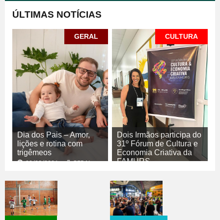
ÚLTIMAS NOTÍCIAS
GERAL
CULTURA
Dia dos Pais – Amor,
Dois Irmãos participa do
lições e rotina com
31º Fórum de Cultura e
trigêmeos
Economia Criativa da
FAMURS
08/08/2026
GERAL
08/08/2026
CULTURA