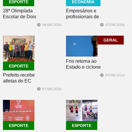
ECONOMIA
ESPORTE
Empresários e
28ª Olimpíada
profissionais de
Escolar de Dois
Dois Irmãos,
Irmãos retorna
07/08/2026
08/08/2026
Morro e Herval
com disputas de
prestigiam 27ª
Handebol Mirim
Construsul
GERAL
Frio retorna ao
ESPORTE
Estado e ciclone
se afasta para o
Prefeito recebe
07/08/2026
oceano no fim
atletas do EC
de semana
Morro Reuter,
07/08/2026
campeões do
Intermunicipal
Master 65+
ESPORTE
ESPORTE