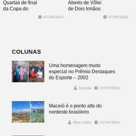
Quartas de final
Aberto de Vôlei
da Copa do
de Dois Irmãos
Brasil 2026: veja
segue neste
07/08/2026
07/08/2026
classificados,
sábado com
datas e detalhes
mais quatro
do sorteio
jogos
COLUNAS
Uma homenagem muito
especial no Prêmio Destaques
do Esporte – 2002
Opinião
29/05/2026
Maceió é o ponto alto do
nordeste brasileiro
Alan Caldas
23/04/2026