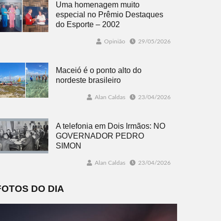
Uma homenagem muito
especial no Prêmio Destaques
do Esporte – 2002
Opinião
29/05/2026
Maceió é o ponto alto do
nordeste brasileiro
Alan Caldas
23/04/2026
A telefonia em Dois Irmãos: NO
GOVERNADOR PEDRO
SIMON
Alan Caldas
23/04/2026
FOTOS DO DIA