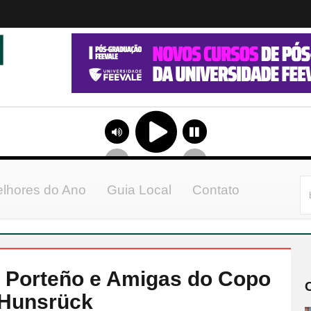
lhores do Ano
Guia Local
Contato
ro Porteño e Amigas do Copo
 Hunsrück