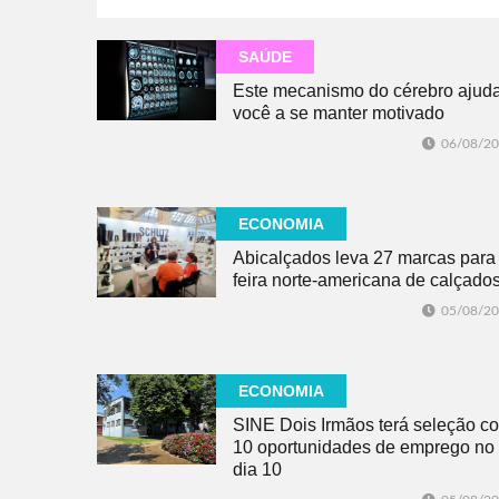
SAÚDE
Este mecanismo do cérebro ajud
você a se manter motivado
06/08/2
ECONOMIA
Abicalçados leva 27 marcas para
feira norte-americana de calçado
05/08/2
ECONOMIA
SINE Dois Irmãos terá seleção c
10 oportunidades de emprego no
dia 10