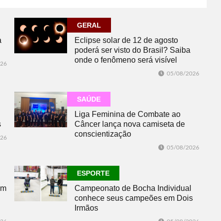
GERAL
a
Eclipse solar de 12 de agosto
poderá ser visto do Brasil? Saiba
onde o fenômeno será visível
026
05/08/2026
SAÚDE
Liga Feminina de Combate ao
s
Câncer lança nova camiseta de
conscientização
026
05/08/2026
ESPORTE
om
Campeonato de Bocha Individual
conhece seus campeões em Dois
Irmãos