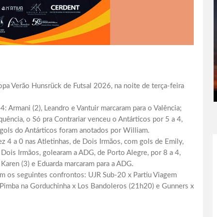
a Verão Hunsrück de Futsal 2026, na noite de terça-feira
4: Armani (2), Leandro e Vantuir marcaram para o Valência;
quência, o Só pra Contrariar venceu o Antárticos por 5 a 4,
o gols do Antárticos foram anotados por William.
ez 4 a 0 nas Atletinhas, de Dois Irmãos, com gols de Emily,
 Dois Irmãos, golearam a ADG, de Porto Alegre, por 8 a 4,
r; Karen (3) e Eduarda marcaram para a ADG.
com os seguintes confrontos: UJR Sub-20 x Partiu Viagem
 Pimba na Gorduchinha x Los Bandoleros (21h20) e Gunners x