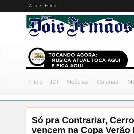
Assine
Entrar
Início
JDI
Notícias
Colunas
Me
Só pra Contrariar, Cer
vencem na Copa Verão