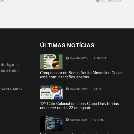
026
05/08/2026
ÚLTIMAS NOTÍCIAS
06/08/2026
ESPORTE
terligar as
sobre todos
Campeonato de Bocha Adulto Masculino Duplas
está com inscrições abertas
SAIBA MAIS
06/08/2026
GERAL
12º Café Colonial do Lions Clube Dois Irmãos
acontece no dia 22 de agosto
06/08/2026
SAÚDE