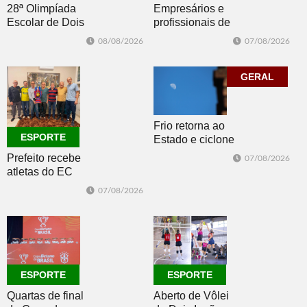
Empresários e
28ª Olimpíada
profissionais de
Escolar de Dois
Dois Irmãos,
Irmãos retorna
07/08/2026
08/08/2026
Morro e Herval
com disputas de
prestigiam 27ª
Handebol Mirim
Construsul
GERAL
Frio retorna ao
ESPORTE
Estado e ciclone
se afasta para o
Prefeito recebe
07/08/2026
oceano no fim
atletas do EC
de semana
Morro Reuter,
07/08/2026
campeões do
Intermunicipal
Master 65+
ESPORTE
ESPORTE
Quartas de final
Aberto de Vôlei