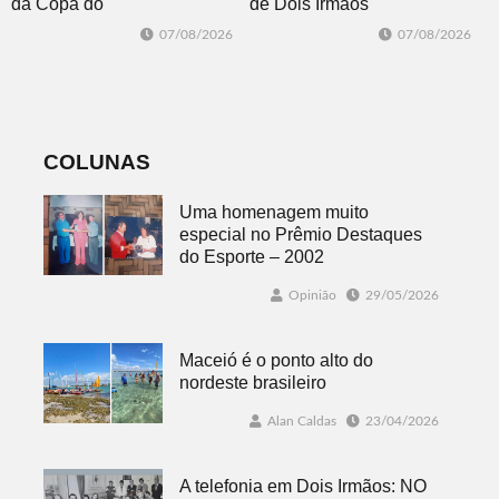
da Copa do
de Dois Irmãos
Brasil 2026: veja
segue neste
07/08/2026
07/08/2026
classificados,
sábado com
datas e detalhes
mais quatro
do sorteio
jogos
COLUNAS
Uma homenagem muito
especial no Prêmio Destaques
do Esporte – 2002
Opinião
29/05/2026
Maceió é o ponto alto do
nordeste brasileiro
Alan Caldas
23/04/2026
A telefonia em Dois Irmãos: NO