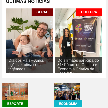
ÚLTIMAS NOTÍCIAS
GERAL
CULTURA
Dia dos Pais – Amor,
Dois Irmãos participa do
lições e rotina com
31º Fórum de Cultura e
trigêmeos
Economia Criativa da
FAMURS
08/08/2026
GERAL
08/08/2026
CULTURA
ECONOMIA
ESPORTE