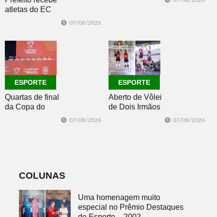
07/08/2026
oceano no fim
atletas do EC
de semana
Morro Reuter,
07/08/2026
campeões do
Intermunicipal
Master 65+
ESPORTE
ESPORTE
Quartas de final
Aberto de Vôlei
da Copa do
de Dois Irmãos
Brasil 2026: veja
segue neste
07/08/2026
07/08/2026
classificados,
sábado com
datas e detalhes
mais quatro
do sorteio
jogos
COLUNAS
Uma homenagem muito
especial no Prêmio Destaques
do Esporte – 2002