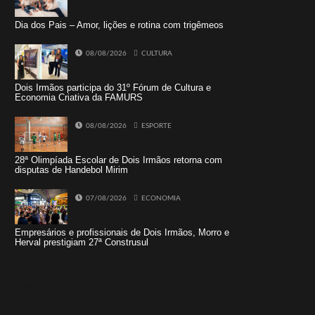
Dia dos Pais – Amor, lições e rotina com trigêmeos
08/08/2026
CULTURA
Dois Irmãos participa do 31º Fórum de Cultura e
Economia Criativa da FAMURS
08/08/2026
ESPORTE
28ª Olimpíada Escolar de Dois Irmãos retorna com
disputas de Handebol Mirim
07/08/2026
ECONOMIA
Empresários e profissionais de Dois Irmãos, Morro e
Herval prestigiam 27ª Construsul
Tweets by jornaldoisirmo1