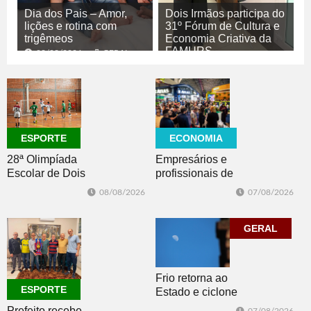
Dia dos Pais – Amor,
Dois Irmãos participa do
lições e rotina com
31º Fórum de Cultura e
trigêmeos
Economia Criativa da
FAMURS
08/08/2026
GERAL
08/08/2026
CULTURA
ECONOMIA
ESPORTE
Empresários e
28ª Olimpíada
profissionais de
Escolar de Dois
Dois Irmãos,
Irmãos retorna
07/08/2026
08/08/2026
Morro e Herval
com disputas de
prestigiam 27ª
Handebol Mirim
Construsul
GERAL
Frio retorna ao
ESPORTE
Estado e ciclone
se afasta para o
Prefeito recebe