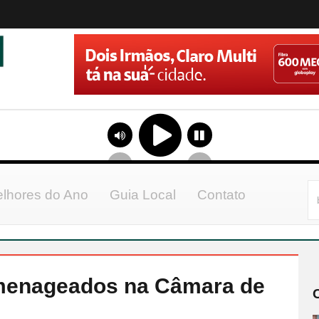
lhores do Ano
Guia Local
Contato
omenageados na Câmara de