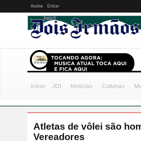
Assine
Entrar
Início
JDI
Notícias
Colunas
Me
Atletas de vôlei são h
Vereadores