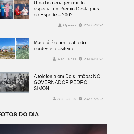
Uma homenagem muito
especial no Prêmio Destaques
do Esporte – 2002
Opinião
29/05/2026
Maceió é o ponto alto do
nordeste brasileiro
Alan Caldas
23/04/2026
A telefonia em Dois Irmãos: NO
GOVERNADOR PEDRO
SIMON
Alan Caldas
23/04/2026
FOTOS DO DIA