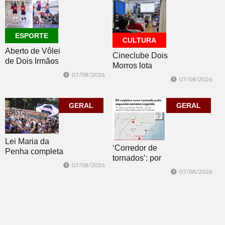
do sorteio
ESPORTE
CULTURA
Aberto de Vôlei
Cineclube Dois
de Dois Irmãos
Morros lota
segue neste
Biblioteca
07/08/2026
07/08/2026
sábado com
Pública com o
mais quatro
clássico “Um
jogos
GERAL
corpo que cai”
GERAL
Lei Maria da
‘Corredor de
Penha completa
tornados’: por
20 anos entre
07/08/2026
que o RS é a 2ª
avanços e
07/08/2026
região do
desafios
mundo mais
favorável ao
fenômeno