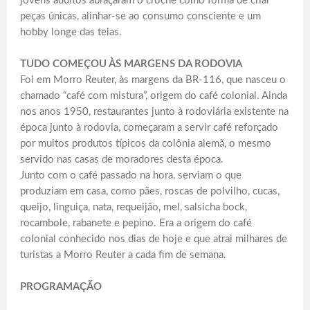
jovens adultos abraçaram o crochê como forma de criar
peças únicas, alinhar-se ao consumo consciente e um
hobby longe das telas.
TUDO COMEÇOU ÀS MARGENS DA RODOVIA
Foi em Morro Reuter, às margens da BR-116, que nasceu o
chamado “café com mistura”, origem do café colonial. Ainda
nos anos 1950, restaurantes junto à rodoviária existente na
época junto à rodovia, começaram a servir café reforçado
por muitos produtos típicos da colônia alemã, o mesmo
servido nas casas de moradores desta época.
Junto com o café passado na hora, serviam o que
produziam em casa, como pães, roscas de polvilho, cucas,
queijo, linguiça, nata, requeijão, mel, salsicha bock,
rocambole, rabanete e pepino. Era a origem do café
colonial conhecido nos dias de hoje e que atrai milhares de
turistas a Morro Reuter a cada fim de semana.
PROGRAMAÇÃO