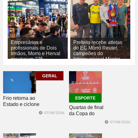
Empresários e
Prefeito recebe atletas
profissionais de Dois
do EC Morro Reuter,
Irmãos, Morro e Herval
campeões do
prestigiam 27ª
Intermunicipal Master
Construsul
65+
07/08/2026
07/08/2026
GERAL
ECONOMIA
ESPORTE
Frio retorna ao
ESPORTE
Estado e ciclone
Quartas de final
se afasta para o
07/08/2026
da Copa do
oceano no fim
Brasil 2026: veja
de semana
07/08/2026
classificados,
datas e detalhes