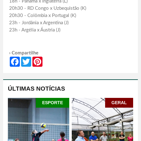
18h - Panamá x Inglaterra (L)
20h30 - RD Congo x Uzbequistão (K)
20h30 - Colômbia x Portugal (K)
23h - Jordânia x Argentina (J)
23h - Argélia x Áustria (J)
› Compartilhe
Facebook
Twitter
Pinterest
ÚLTIMAS NOTÍCIAS
ESPORTE
GERAL