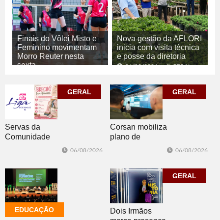
Finais do Vôlei Misto e
Nova gestão da AFLORI
Feminino movimentam
inicia com visita técnica
Morro Reuter nesta
e posse da diretoria
sexta
06/08/2026
GERAL
06/08/2026
ESPORTE
GERAL
GERAL
Corsan mobiliza
Servas da
plano de
Comunidade
contingência
Luterana
06/08/2026
06/08/2026
diante da
realizam brechó
previsão de
nesta sexta-feira
temporais no RS
GERAL
EDUCAÇÃO
Dois Irmãos