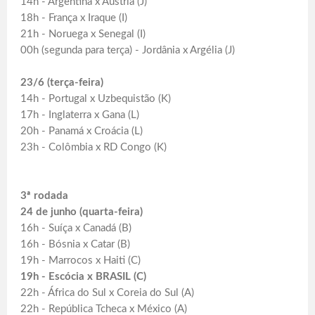
14h - Argentina x Áustria (J)
18h - França x Iraque (I)
21h - Noruega x Senegal (I)
00h (segunda para terça) - Jordânia x Argélia (J)
23/6 (terça-feira)
14h - Portugal x Uzbequistão (K)
17h - Inglaterra x Gana (L)
20h - Panamá x Croácia (L)
23h - Colômbia x RD Congo (K)
3ª rodada
24 de junho (quarta-feira)
16h - Suíça x Canadá (B)
16h - Bósnia x Catar (B)
19h - Marrocos x Haiti (C)
19h - Escócia x BRASIL (C)
22h - África do Sul x Coreia do Sul (A)
22h - República Tcheca x México (A)