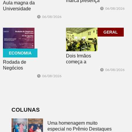
marca presença
Aula magna da
no evento
Universidade
06/08/2026
Cidade da
Feevale
06/08/2026
Advocacia em
mobiliza
Porto Alegre
comunidade
acadêmica em
GERAL
debate sobre o
feminicídio
ECONOMIA
Dois Irmãos
começa a
Rodada de
trabalhar na
Negócios
06/08/2026
atualização do
promovida pela
06/08/2026
Plano Municipal
ACI é nesta
de Turismo
sexta-feira em
Dois Irmãos
COLUNAS
Uma homenagem muito
especial no Prêmio Destaques