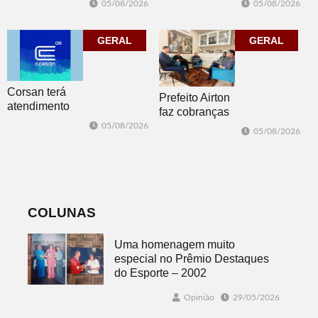
05/08/2026
05/08/2026
campeões em
150
Dois Irmãos
participantes em
GERAL
Morro Reuter
GERAL
Corsan terá
Prefeito Airton
atendimento
faz cobranças
presencial em
sobre problemas
05/08/2026
05/08/2026
Morro Reuter
no
nas quartas-
abastecimento
feiras
de água
COLUNAS
Uma homenagem muito
especial no Prêmio Destaques
do Esporte – 2002
Opinião
29/05/2026