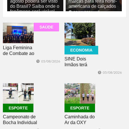
agosto poderá ser visto
marcas para feira norte-
do Brasil? Saiba onde o
americana de calçados
fenômeno será visível
05/08/2026
ECONOMIA
05/08/2026
GERAL
SAÚDE
Liga Feminina
ECONOMIA
de Combate ao
SINE Dois
Câncer lança
05/08/2026
Irmãos terá
nova camiseta
seleção com 10
de
05/08/2026
oportunidades
conscientização
de emprego no
dia 10
ESPORTE
ESPORTE
Campeonato de
Caminhada do
Bocha Individual
Ar da OXY
conhece seus
reúne mais de