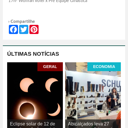
17h- Wolfran Vôlei x Pré Equipe Ginástica
› Compartilhe
Facebook
Twitter
Pinterest
ÚLTIMAS NOTÍCIAS
GERAL
ECONOMIA
Eclipse solar de 12 de
Abicalçados leva 27