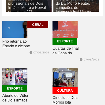
profissionais de Dois
do EC Morro Reuter,
Irmãos, Morro e Herval
campeões do
prestigiam 27ª
Intermunicipal Master
Construsul
65+
07/08/2026
07/08/2026
GERAL
ECONOMIA
ESPORTE
Frio retorna ao
ESPORTE
Estado e ciclone
Quartas de final
se afasta para o
07/08/2026
da Copa do
oceano no fim
Brasil 2026: veja
de semana
07/08/2026
classificados,
datas e detalhes
do sorteio
ESPORTE
CULTURA
Aberto de Vôlei
Cineclube Dois
de Dois Irmãos
Morros lota
segue neste