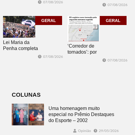
Biblioteca
07/08/2026
07/08/2026
sábado com
Pública com o
mais quatro
clássico “Um
jogos
GERAL
corpo que cai”
GERAL
Lei Maria da
‘Corredor de
Penha completa
tornados’: por
20 anos entre
07/08/2026
que o RS é a 2ª
avanços e
07/08/2026
região do
desafios
mundo mais
favorável ao
fenômeno
COLUNAS
Uma homenagem muito
especial no Prêmio Destaques
do Esporte – 2002
Opinião
29/05/2026