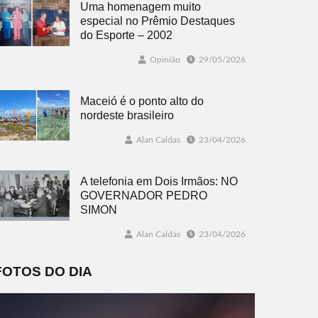
Uma homenagem muito
especial no Prêmio Destaques
do Esporte – 2002
Opinião
29/05/2026
Maceió é o ponto alto do
nordeste brasileiro
Alan Caldas
23/04/2026
A telefonia em Dois Irmãos: NO
GOVERNADOR PEDRO
SIMON
Alan Caldas
23/04/2026
FOTOS DO DIA