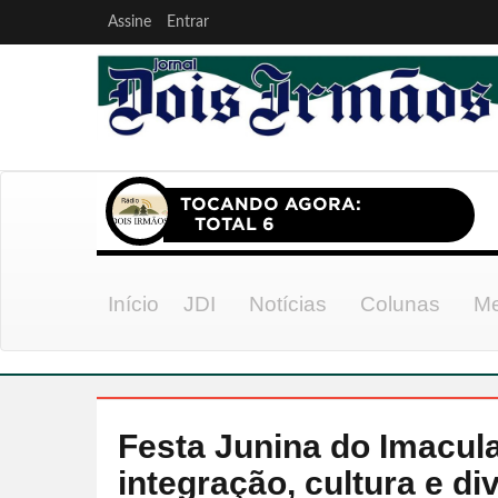
Assine
Entrar
Início
JDI
Notícias
Colunas
Me
Festa Junina do Imacul
integração, cultura e di