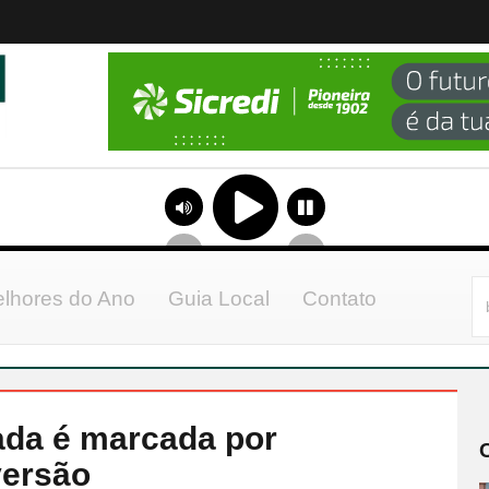
lhores do Ano
Guia Local
Contato
ada é marcada por
versão