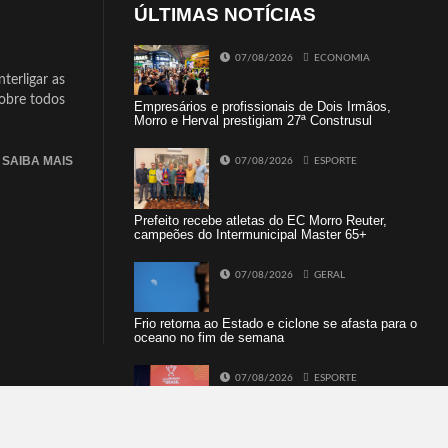
ÚLTIMAS NOTÍCIAS
07/08/2026
ECONOMIA
terligar as
sobre todos
Empresários e profissionais de Dois Irmãos,
Morro e Herval prestigiam 27ª Construsul
SAIBA MAIS
07/08/2026
ESPORTE
Prefeito recebe atletas do EC Morro Reuter,
campeões do Intermunicipal Master 65+
07/08/2026
GERAL
Frio retorna ao Estado e ciclone se afasta para o
oceano no fim de semana
07/08/2026
ESPORTE
Quartas de final da Copa do Brasil 2026: veja
classificados, datas e detalhes do sorteio