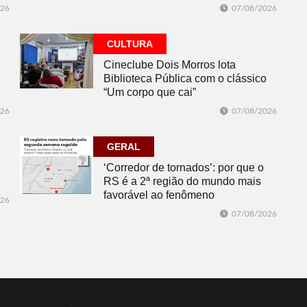
026
07/08/2026
CULTURA
Cineclube Dois Morros lota
Biblioteca Pública com o clássico
“Um corpo que cai”
026
07/08/2026
GERAL
‘Corredor de tornados’: por que o
RS é a 2ª região do mundo mais
favorável ao fenômeno
026
07/08/2026