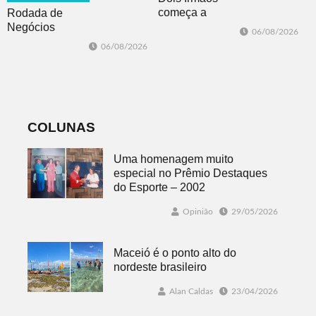
começa a
Rodada de
trabalhar na
Negócios
06/08/2026
atualização do
promovida pela
06/08/2026
Plano Municipal
ACI é nesta
de Turismo
sexta-feira em
Dois Irmãos
COLUNAS
Uma homenagem muito
especial no Prêmio Destaques
do Esporte – 2002
Opinião
29/05/2026
Maceió é o ponto alto do
nordeste brasileiro
Alan Caldas
23/04/2026