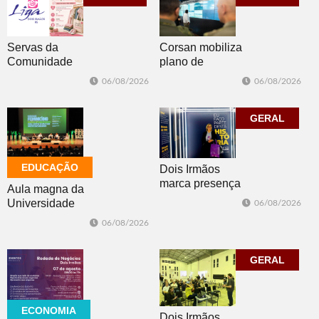
Corsan mobiliza
Servas da
plano de
Comunidade
contingência
Luterana
06/08/2026
06/08/2026
diante da
realizam brechó
previsão de
nesta sexta-feira
temporais no RS
GERAL
EDUCAÇÃO
Dois Irmãos
marca presença
Aula magna da
no evento
Universidade
06/08/2026
Cidade da
Feevale
06/08/2026
Advocacia em
mobiliza
Porto Alegre
comunidade
acadêmica em
GERAL
debate sobre o
feminicídio
ECONOMIA
Dois Irmãos