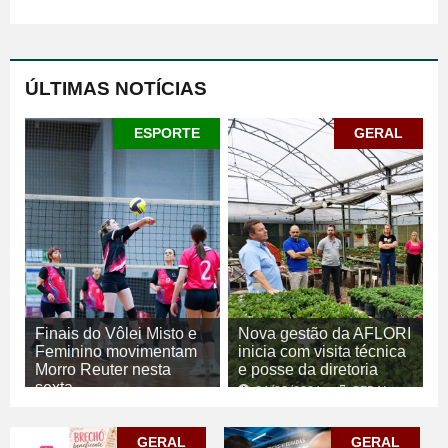
ÚLTIMAS NOTÍCIAS
ESPORTE
GERAL
Finais do Vôlei Misto e
Nova gestão da AFLORI
Feminino movimentam
inicia com visita técnica
Morro Reuter nesta
e posse da diretoria
sexta
06/08/2026
GERAL
06/08/2026
ESPORTE
GERAL
GERAL