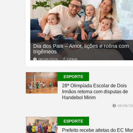
Dia dos Pais – Amor, lições e rotina com
trigêmeos
08/08/2026
GERAL
ESPORTE
28ª Olimpíada Escolar de Dois
Irmãos retorna com disputas de
Handebol Mirim
08/08/2
ESPORTE
Prefeito recebe atletas do EC Mor