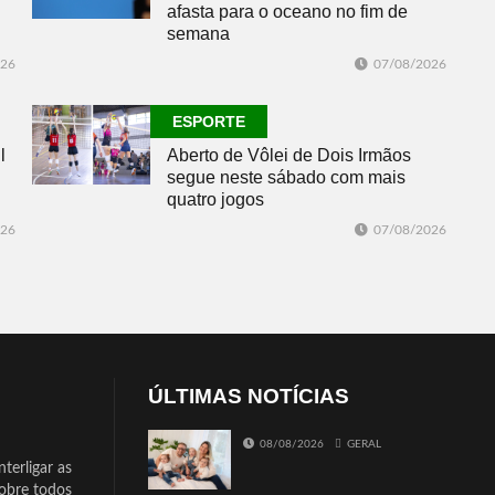
afasta para o oceano no fim de
semana
026
07/08/2026
ESPORTE
l
Aberto de Vôlei de Dois Irmãos
segue neste sábado com mais
quatro jogos
026
07/08/2026
ÚLTIMAS NOTÍCIAS
08/08/2026
GERAL
terligar as
sobre todos