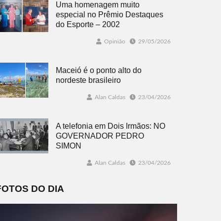
Uma homenagem muito
especial no Prêmio Destaques
do Esporte – 2002
Opinião
29/05/2026
Maceió é o ponto alto do
nordeste brasileiro
Alan Caldas
23/04/2026
A telefonia em Dois Irmãos: NO
GOVERNADOR PEDRO
SIMON
Alan Caldas
23/04/2026
FOTOS DO DIA