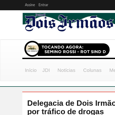
Assine
Entrar
Início
JDI
Notícias
Colunas
Me
Delegacia de Dois Irmã
por tráfico de drogas