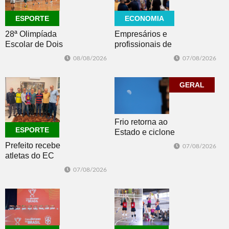
ECONOMIA
ESPORTE
Empresários e
28ª Olimpíada
profissionais de
Escolar de Dois
Dois Irmãos,
Irmãos retorna
07/08/2026
08/08/2026
Morro e Herval
com disputas de
prestigiam 27ª
Handebol Mirim
Construsul
GERAL
Frio retorna ao
ESPORTE
Estado e ciclone
se afasta para o
Prefeito recebe
07/08/2026
oceano no fim
atletas do EC
de semana
Morro Reuter,
07/08/2026
campeões do
Intermunicipal
Master 65+