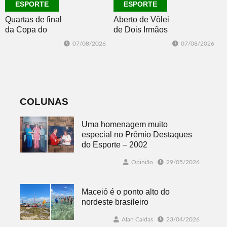
ESPORTE
ESPORTE
Quartas de final
Aberto de Vôlei
da Copa do
de Dois Irmãos
Brasil 2026: veja
segue neste
07/08/2026
07/08/2026
classificados,
sábado com
datas e detalhes
mais quatro
do sorteio
jogos
COLUNAS
Uma homenagem muito
especial no Prêmio Destaques
do Esporte – 2002
Opinião
29/05/2026
Maceió é o ponto alto do
nordeste brasileiro
Alan Caldas
23/04/2026