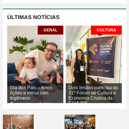
ÚLTIMAS NOTÍCIAS
GERAL
CULTURA
Dia dos Pais – Amor,
Dois Irmãos participa do
lições e rotina com
31º Fórum de Cultura e
trigêmeos
Economia Criativa da
FAMURS
08/08/2026
GERAL
08/08/2026
CULTURA