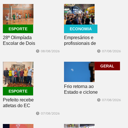
CULTURA
ECONOMIA
ESPORTE
Empresários e
28ª Olimpíada
profissionais de
Escolar de Dois
Dois Irmãos,
Irmãos retorna
07/08/2026
08/08/2026
Morro e Herval
com disputas de
prestigiam 27ª
Handebol Mirim
Construsul
GERAL
Frio retorna ao
ESPORTE
Estado e ciclone
se afasta para o
Prefeito recebe
07/08/2026
oceano no fim
atletas do EC
de semana
Morro Reuter,
07/08/2026
campeões do
Intermunicipal