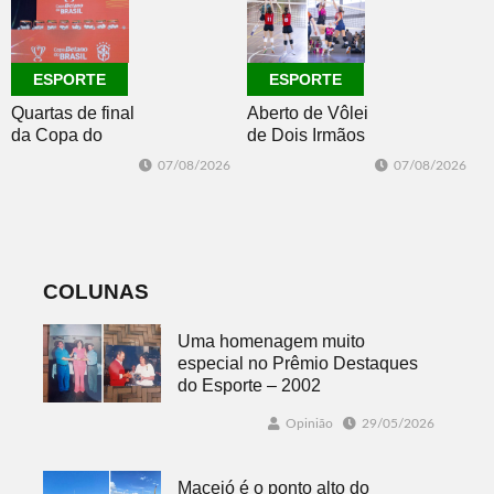
Master 65+
ESPORTE
ESPORTE
Quartas de final
Aberto de Vôlei
da Copa do
de Dois Irmãos
Brasil 2026: veja
segue neste
07/08/2026
07/08/2026
classificados,
sábado com
datas e detalhes
mais quatro
do sorteio
jogos
COLUNAS
Uma homenagem muito
especial no Prêmio Destaques
do Esporte – 2002
Opinião
29/05/2026
Maceió é o ponto alto do