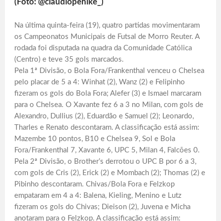
(Foto: @claudiopehlke_)
Na última quinta-feira (19), quatro partidas movimentaram
os Campeonatos Municipais de Futsal de Morro Reuter. A
rodada foi disputada na quadra da Comunidade Católica
(Centro) e teve 35 gols marcados.
Pela 1ª Divisão, o Bola Fora/Frankenthal venceu o Chelsea
pelo placar de 5 a 4: Winhat (2), Wanz (2) e Felipinho
fizeram os gols do Bola Fora; Alefer (3) e Ismael marcaram
para o Chelsea. O Xavante fez 6 a 3 no Milan, com gols de
Alexandro, Dullius (2), Eduardão e Samuel (2); Leonardo,
Tharles e Renato descontaram. A classificação está assim:
Mazembe 10 pontos, B10 e Chelsea 9, Sol e Bola
Fora/Frankenthal 7, Xavante 6, UPC 5, Milan 4, Falcões 0.
Pela 2ª Divisão, o Brother’s derrotou o UPC B por 6 a 3,
com gols de Cris (2), Erick (2) e Mombach (2); Thomas (2) e
Pibinho descontaram. Chivas/Bola Fora e Felzkop
empataram em 4 a 4: Balena, Kieling, Menino e Lutz
fizeram os gols do Chivas; Dieison (2), Juvena e Micha
anotaram para o Felzkop. A classificação está assim: