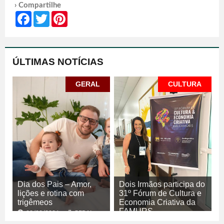
› Compartilhe
Facebook
Twitter
Pinterest
ÚLTIMAS NOTÍCIAS
GERAL
CULTURA
Dia dos Pais – Amor,
Dois Irmãos participa do
lições e rotina com
31º Fórum de Cultura e
trigêmeos
Economia Criativa da
FAMURS
08/08/2026
GERAL
08/08/2026