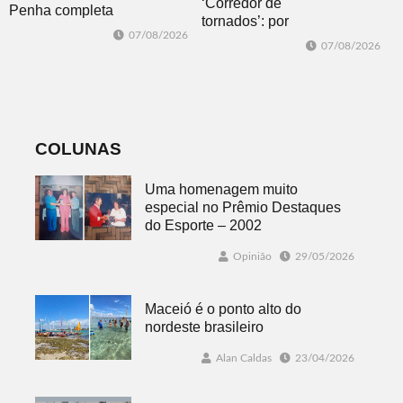
‘Corredor de
Penha completa
tornados’: por
20 anos entre
07/08/2026
que o RS é a 2ª
avanços e
07/08/2026
região do
desafios
mundo mais
favorável ao
fenômeno
COLUNAS
Uma homenagem muito
especial no Prêmio Destaques
do Esporte – 2002
Opinião
29/05/2026
Maceió é o ponto alto do
nordeste brasileiro
Alan Caldas
23/04/2026