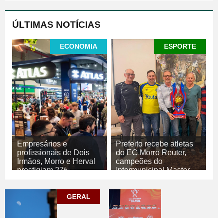
ÚLTIMAS NOTÍCIAS
ECONOMIA
ESPORTE
Empresários e
Prefeito recebe atletas
profissionais de Dois
do EC Morro Reuter,
Irmãos, Morro e Herval
campeões do
prestigiam 27ª
Intermunicipal Master
Construsul
65+
07/08/2026
07/08/2026
GERAL
ECONOMIA
ESPORTE