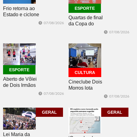
Frio retorna ao
ESPORTE
Estado e ciclone
Quartas de final
se afasta para o
07/08/2026
da Copa do
oceano no fim
Brasil 2026: veja
de semana
07/08/2026
classificados,
datas e detalhes
do sorteio
ESPORTE
CULTURA
Aberto de Vôlei
Cineclube Dois
de Dois Irmãos
Morros lota
segue neste
Biblioteca
07/08/2026
07/08/2026
sábado com
Pública com o
mais quatro
clássico “Um
jogos
GERAL
corpo que cai”
GERAL
Lei Maria da