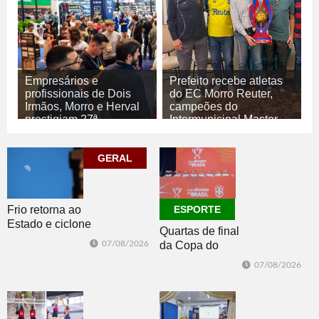
Empresários e
Prefeito recebe atletas
profissionais de Dois
do EC Morro Reuter,
Irmãos, Morro e Herval
campeões do
prestigiam 27ª
Intermunicipal Master
Construsul
65+
07/08/2026
07/08/2026
GERAL
ECONOMIA
ESPORTE
Frio retorna ao
ESPORTE
Estado e ciclone
Quartas de final
se afasta para o
07/08/2026
da Copa do
oceano no fim
Brasil 2026: veja
de semana
07/08/2026
classificados,
datas e detalhes
do sorteio