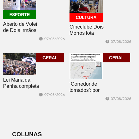
ESPORTE
CULTURA
Aberto de Vôlei
Cineclube Dois
de Dois Irmãos
Morros lota
segue neste
Biblioteca
07/08/2026
07/08/2026
sábado com
Pública com o
mais quatro
clássico “Um
jogos
GERAL
corpo que cai”
GERAL
Lei Maria da
‘Corredor de
Penha completa
tornados’: por
20 anos entre
07/08/2026
que o RS é a 2ª
avanços e
07/08/2026
região do
desafios
mundo mais
favorável ao
fenômeno
COLUNAS