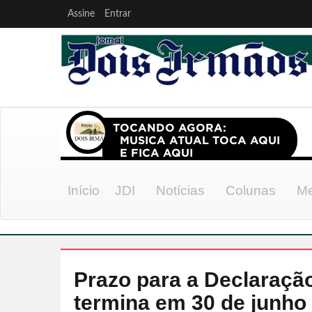
Assine
Entrar
Início
JDI
Notícias
Colunas
Me
Prazo para a Declaraçã
termina em 30 de junho