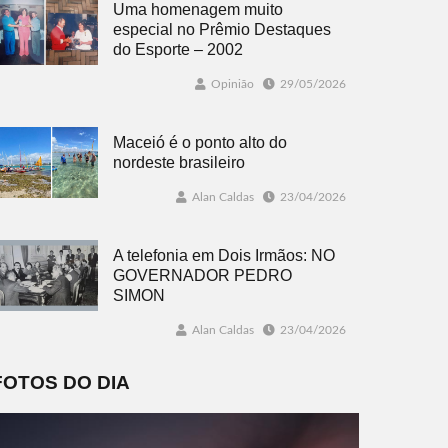
Uma homenagem muito
especial no Prêmio Destaques
do Esporte – 2002
Opinião
29/05/2026
Maceió é o ponto alto do
nordeste brasileiro
Alan Caldas
23/04/2026
A telefonia em Dois Irmãos: NO
GOVERNADOR PEDRO
SIMON
Alan Caldas
23/04/2026
FOTOS DO DIA