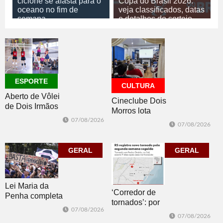
ciclone se afasta para o
Copa do Brasil 2026:
oceano no fim de
veja classificados, datas
semana
e detalhes do sorteio
07/08/2026
GERAL
07/08/2026
ESPORTE
ESPORTE
CULTURA
Aberto de Vôlei
Cineclube Dois
de Dois Irmãos
Morros lota
segue neste
Biblioteca
07/08/2026
07/08/2026
sábado com
Pública com o
mais quatro
clássico “Um
jogos
GERAL
corpo que cai”
GERAL
Lei Maria da
‘Corredor de
Penha completa
tornados’: por
20 anos entre
07/08/2026
que o RS é a 2ª
avanços e
07/08/2026
região do