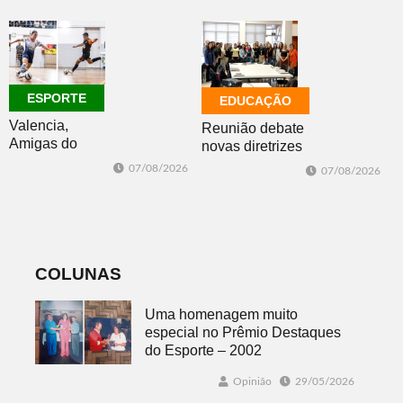
desafios
mundo mais
favorável ao
fenômeno
ESPORTE
EDUCAÇÃO
Valencia,
Reunião debate
Amigas do
novas diretrizes
Copo, Los
para a
07/08/2026
07/08/2026
Bandoleros e
Educação
Green Brush
Especial na
vencem no
perspectiva
futsal
inclusiva
COLUNAS
Uma homenagem muito
especial no Prêmio Destaques
do Esporte – 2002
Opinião
29/05/2026