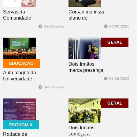
Corsan mobiliza
Servas da
plano de
Comunidade
contingência
Luterana
06/08/2026
06/08/2026
diante da
realizam brechó
previsão de
nesta sexta-feira
temporais no RS
GERAL
EDUCAÇÃO
Dois Irmãos
marca presença
Aula magna da
no evento
Universidade
06/08/2026
Cidade da
Feevale
06/08/2026
Advocacia em
mobiliza
Porto Alegre
comunidade
acadêmica em
GERAL
debate sobre o
feminicídio
ECONOMIA
Dois Irmãos
começa a
Rodada de