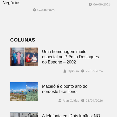
trabalhar na
Negócios
06/08/2026
atualização do
promovida pela
06/08/2026
Plano Municipal
ACI é nesta
de Turismo
sexta-feira em
Dois Irmãos
COLUNAS
Uma homenagem muito
especial no Prêmio Destaques
do Esporte – 2002
Opinião
29/05/2026
Maceió é o ponto alto do
nordeste brasileiro
Alan Caldas
23/04/2026
A telefonia em Dois Irmãos: NO