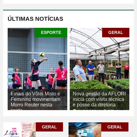
ÚLTIMAS NOTÍCIAS
ESPORTE
GERAL
Finais do Vôlei Misto e
Nova gestão da AFLORI
Feminino movimentam
inicia com visita técnica
Morro Reuter nesta
e posse da diretoria
sexta
06/08/2026
GERAL
06/08/2026
ESPORTE
GERAL
GERAL