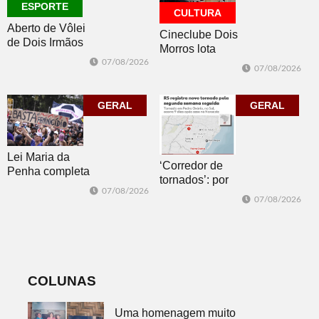
ESPORTE
CULTURA
Aberto de Vôlei
Cineclube Dois
de Dois Irmãos
Morros lota
segue neste
Biblioteca
07/08/2026
07/08/2026
sábado com
Pública com o
mais quatro
clássico “Um
jogos
GERAL
corpo que cai”
GERAL
Lei Maria da
‘Corredor de
Penha completa
tornados’: por
20 anos entre
07/08/2026
que o RS é a 2ª
avanços e
07/08/2026
região do
desafios
mundo mais
favorável ao
fenômeno
COLUNAS
Uma homenagem muito