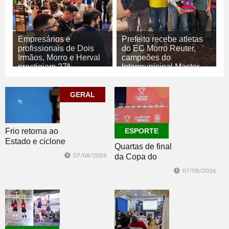
Empresários e
Prefeito recebe atletas
profissionais de Dois
do EC Morro Reuter,
Irmãos, Morro e Herval
campeões do
prestigiam 27ª
Intermunicipal Master
Construsul
65+
07/08/2026
07/08/2026
GERAL
ECONOMIA
ESPORTE
Frio retorna ao
ESPORTE
Estado e ciclone
Quartas de final
se afasta para o
07/08/2026
da Copa do
oceano no fim
Brasil 2026: veja
de semana
07/08/2026
classificados,
datas e detalhes
do sorteio