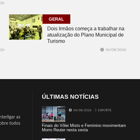
026
GERAL
Dois Irmãos começa a trabalhar na
atualização do Plano Municipal de
Turismo
026
06/08/2026
ÚLTIMAS NOTÍCIAS
06/08/2026
ESPORTE
terligar as
sobre todos
Finais do Vôlei Misto e Feminino movimentam
Morro Reuter nesta sexta