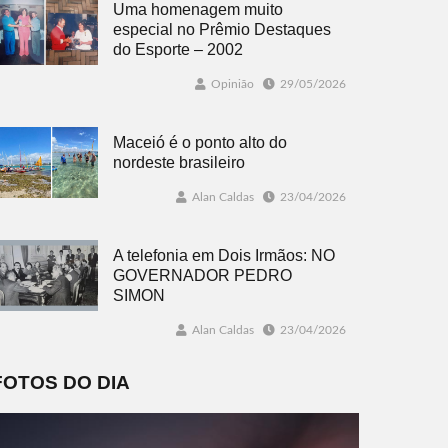
Uma homenagem muito
especial no Prêmio Destaques
do Esporte – 2002
Opinião
29/05/2026
Maceió é o ponto alto do
nordeste brasileiro
Alan Caldas
23/04/2026
A telefonia em Dois Irmãos: NO
GOVERNADOR PEDRO
SIMON
Alan Caldas
23/04/2026
FOTOS DO DIA