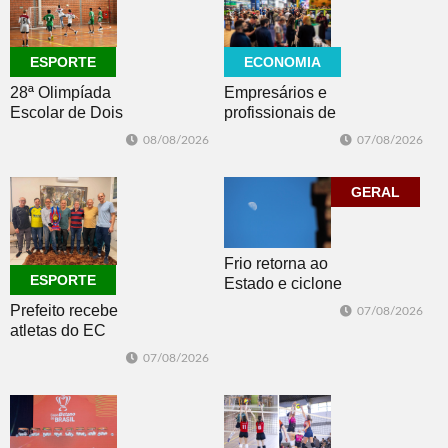
ECONOMIA
ESPORTE
Empresários e
28ª Olimpíada
profissionais de
Escolar de Dois
Dois Irmãos,
Irmãos retorna
07/08/2026
08/08/2026
Morro e Herval
com disputas de
prestigiam 27ª
Handebol Mirim
Construsul
GERAL
Frio retorna ao
ESPORTE
Estado e ciclone
se afasta para o
Prefeito recebe
07/08/2026
oceano no fim
atletas do EC
de semana
Morro Reuter,
07/08/2026
campeões do
Intermunicipal
Master 65+