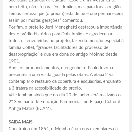
Secretaria Estadual da Cultura. “Esse é um investimento
bem feito, não só para Dois Irmãos, mas para toda a região.
Temos certeza que (o prédio) está de pé e que permanecerá
assim por muitas gerações”, comentou.
Por fim, o prefeito Jerri Meneghetti destacou a importância
deste prédio histórico para Dois Irmãos e agradeceu a
todos os envolvidos no projeto, fazendo menção especial à
família Collet, “grandes facilitadores do processo de
desapropriação” e que era dona do antigo Moinho desde
1901.
Após os pronunciamentos, o engenheiro Paulo levou os
presentes a uma visita guiada pelas obras. A etapa 2 vai
contemplar o restauro da cobertura e esquadrias, enquanto
a 3 tratará da acessibilidade do prédio.
Vale lembrar ainda que no dia 20 de junho será realizado o
2º Seminário de Educação Patrimonial, no Espaço Cultural
Antiga Matriz (ECAM).
SAIBA MAIS
Construído em 1854, o Moinho é um dos exemplares da