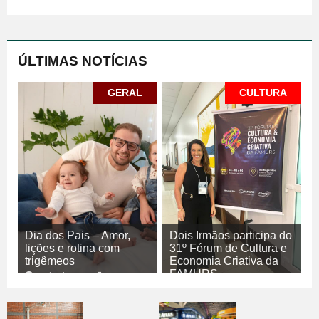
ÚLTIMAS NOTÍCIAS
GERAL
CULTURA
Dia dos Pais – Amor,
Dois Irmãos participa do
lições e rotina com
31º Fórum de Cultura e
trigêmeos
Economia Criativa da
FAMURS
08/08/2026
GERAL
08/08/2026
CULTURA