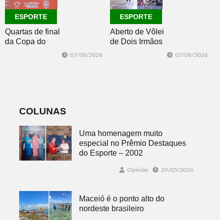
ESPORTE
ESPORTE
Quartas de final
Aberto de Vôlei
da Copa do
de Dois Irmãos
Brasil 2026: veja
segue neste
07/08/2026
07/08/2026
classificados,
sábado com
datas e detalhes
mais quatro
do sorteio
jogos
COLUNAS
Uma homenagem muito
especial no Prêmio Destaques
do Esporte – 2002
Opinião
29/05/2026
Maceió é o ponto alto do
nordeste brasileiro