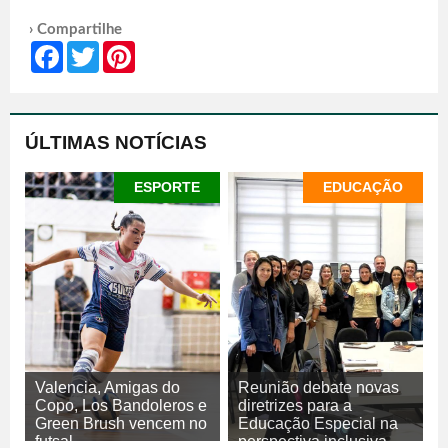
› Compartilhe
Facebook
Twitter
Pinterest
ÚLTIMAS NOTÍCIAS
ESPORTE
EDUCAÇÃO
Valencia, Amigas do
Reunião debate novas
Copo, Los Bandoleros e
diretrizes para a
Green Brush vencem no
Educação Especial na
futsal
perspectiva inclusiva