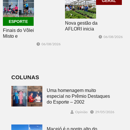
Legislativo
GERAL
ESPORTE
Nova gestão da
AFLORI inicia
Finais do Vôlei
com visita
Misto e
06/08/2026
técnica e posse
Feminino
06/08/2026
da diretoria
movimentam
Morro Reuter
nesta sexta
COLUNAS
Uma homenagem muito
especial no Prêmio Destaques
do Esporte – 2002
Opinião
29/05/2026
Maceió é o ponto alto do