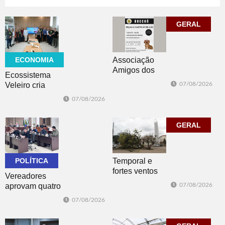
07/08/2026
07/08/2026
ESPORTE
EDUCAÇÃO
GERAL
ECONOMIA
Associação
Amigos dos
Ecossistema
Animais de Dois
Veleiro cria
07/08/2026
Irmãos promove
Núcleo para
07/08/2026
brechó neste
posicionar Dois
sábado
Irmãos como
cidade
GERAL
globalmente
conectada
POLÍTICA
Temporal e
fortes ventos
Vereadores
derrubam
aprovam quatro
07/08/2026
árvores e
projetos do
07/08/2026
deixam parte da
Poder Executivo
cidade sem luz
e um do