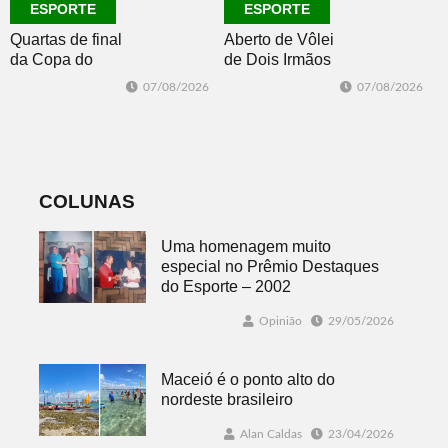
ESPORTE
ESPORTE
Quartas de final
Aberto de Vôlei
da Copa do
de Dois Irmãos
Brasil 2026: veja
segue neste
07/08/2026
07/08/2026
classificados,
sábado com
datas e detalhes
mais quatro
do sorteio
jogos
COLUNAS
Uma homenagem muito
especial no Prêmio Destaques
do Esporte – 2002
Opinião
29/05/2026
Maceió é o ponto alto do
nordeste brasileiro
Alan Caldas
23/04/2026