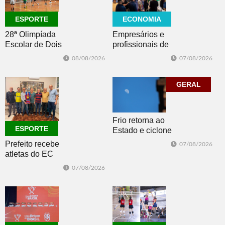
ECONOMIA
ESPORTE
Empresários e
28ª Olimpíada
profissionais de
Escolar de Dois
Dois Irmãos,
Irmãos retorna
07/08/2026
08/08/2026
Morro e Herval
com disputas de
prestigiam 27ª
Handebol Mirim
Construsul
GERAL
Frio retorna ao
ESPORTE
Estado e ciclone
se afasta para o
Prefeito recebe
07/08/2026
oceano no fim
atletas do EC
de semana
Morro Reuter,
07/08/2026
campeões do
Intermunicipal
Master 65+