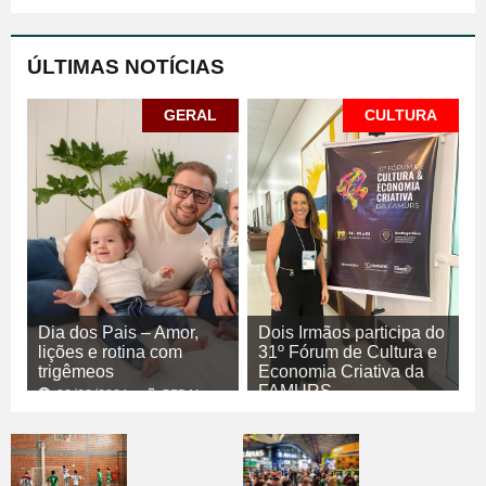
ÚLTIMAS NOTÍCIAS
GERAL
CULTURA
Dia dos Pais – Amor,
Dois Irmãos participa do
lições e rotina com
31º Fórum de Cultura e
trigêmeos
Economia Criativa da
FAMURS
08/08/2026
GERAL
08/08/2026
CULTURA