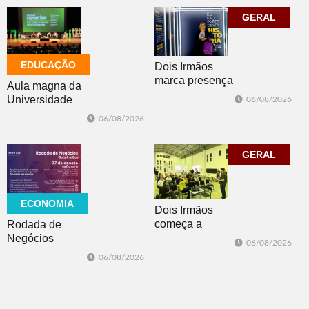
previsão de
nesta sexta-feira
temporais no RS
GERAL
EDUCAÇÃO
Dois Irmãos
marca presença
Aula magna da
no evento
Universidade
06/08/2026
Cidade da
Feevale
06/08/2026
Advocacia em
mobiliza
Porto Alegre
comunidade
acadêmica em
GERAL
debate sobre o
feminicídio
ECONOMIA
Dois Irmãos
começa a
Rodada de
trabalhar na
Negócios
06/08/2026
atualização do
promovida pela
06/08/2026
Plano Municipal
ACI é nesta
de Turismo
sexta-feira em
Dois Irmãos