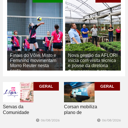
Finais do Vôlei Misto e
Nova gestão da AFLORI
Feminino movimentam
inicia com visita técnica
Morro Reuter nesta
e posse da diretoria
sexta
06/08/2026
GERAL
06/08/2026
ESPORTE
GERAL
GERAL
Corsan mobiliza
Servas da
plano de
Comunidade
contingência
Luterana
06/08/2026
06/08/2026
diante da
realizam brechó