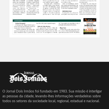
O Jornal Dois Irmãos foi fundado em 1983. Sua missão é interligar
as pessoas da cidade, levando-lhes informações verdadeiras sobre
todos os setores da sociedade local, regional, estadual e nacional.