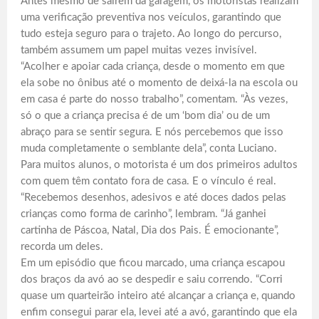
Antes mesmo de saírem da garagem, os motoristas realizam
uma verificação preventiva nos veículos, garantindo que
tudo esteja seguro para o trajeto. Ao longo do percurso,
também assumem um papel muitas vezes invisível.
“Acolher e apoiar cada criança, desde o momento em que
ela sobe no ônibus até o momento de deixá-la na escola ou
em casa é parte do nosso trabalho”, comentam. “Às vezes,
só o que a criança precisa é de um ‘bom dia’ ou de um
abraço para se sentir segura. E nós percebemos que isso
muda completamente o semblante dela”, conta Luciano.
Para muitos alunos, o motorista é um dos primeiros adultos
com quem têm contato fora de casa. E o vínculo é real.
“Recebemos desenhos, adesivos e até doces dados pelas
crianças como forma de carinho”, lembram. “Já ganhei
cartinha de Páscoa, Natal, Dia dos Pais. É emocionante”,
recorda um deles.
Em um episódio que ficou marcado, uma criança escapou
dos braços da avó ao se despedir e saiu correndo. “Corri
quase um quarteirão inteiro até alcançar a criança e, quando
enfim consegui parar ela, levei até a avó, garantindo que ela