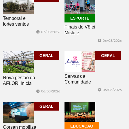
Temporal e
ESPORTE
fortes ventos
Finais do Vôlei
derrubam
07/08/2026
Misto e
árvores e
Feminino
deixam parte da
06/08/2026
movimentam
cidade sem luz
Morro Reuter
GERAL
nesta sexta
GERAL
Servas da
Nova gestão da
Comunidade
AFLORI inicia
Luterana
com visita
06/08/2026
06/08/2026
realizam brechó
técnica e posse
nesta sexta-feira
da diretoria
GERAL
EDUCAÇÃO
Corsan mobiliza