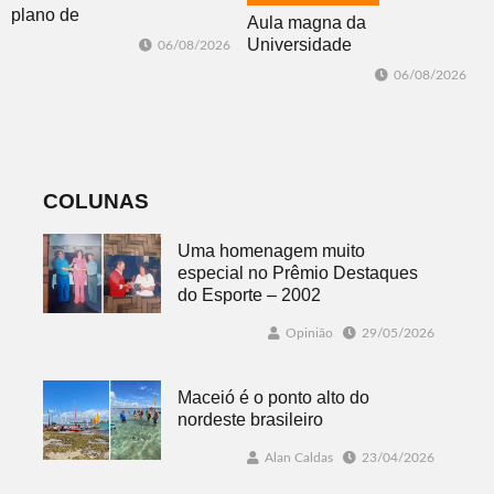
plano de
Aula magna da
contingência
Universidade
06/08/2026
diante da
Feevale
06/08/2026
previsão de
mobiliza
temporais no RS
comunidade
acadêmica em
debate sobre o
feminicídio
COLUNAS
Uma homenagem muito
especial no Prêmio Destaques
do Esporte – 2002
Opinião
29/05/2026
Maceió é o ponto alto do
nordeste brasileiro
Alan Caldas
23/04/2026