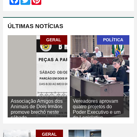
ÚLTIMAS NOTÍCIAS
GERAL
POLÍTICA
Associação Amigos dos
Vereadores aprovam
Animais de Dois Irmãos
quatro projetos do
promove brechó neste
Poder Executivo e um
sábado
do Legislativo
07/08/2026
GERAL
07/08/2026
POLÍTICA
GERAL