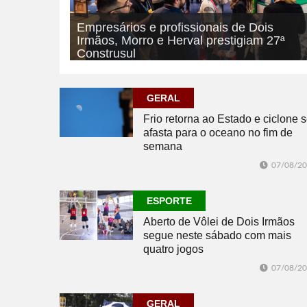
Empresários e profissionais de Dois
Irmãos, Morro e Herval prestigiam 27ª
Construsul
07/08/2026
ECONOMIA
GERAL
Frio retorna ao Estado e ciclone 
afasta para o oceano no fim de
semana
07/08/2
ESPORTE
Aberto de Vôlei de Dois Irmãos
segue neste sábado com mais
quatro jogos
07/08/2
GERAL