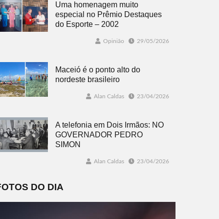
Uma homenagem muito
especial no Prêmio Destaques
do Esporte – 2002
Opinião
29/05/2026
Maceió é o ponto alto do
nordeste brasileiro
Alan Caldas
23/04/2026
A telefonia em Dois Irmãos: NO
GOVERNADOR PEDRO
SIMON
Alan Caldas
23/04/2026
FOTOS DO DIA