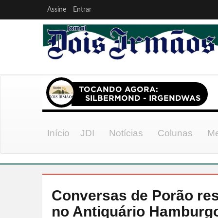
Assine
Entrar
Início
JDI
Notícias
Colunas
Me
Conversas de Porão res
no Antiquário Hamburg