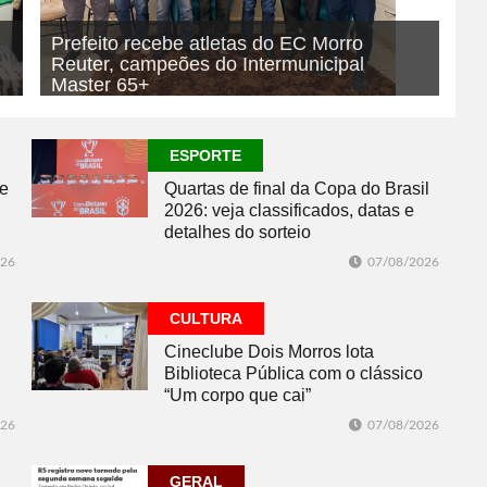
Prefeito recebe atletas do EC Morro
Reuter, campeões do Intermunicipal
Master 65+
07/08/2026
ESPORTE
ESPORTE
se
Quartas de final da Copa do Brasil
2026: veja classificados, datas e
detalhes do sorteio
026
07/08/2026
CULTURA
Cineclube Dois Morros lota
Biblioteca Pública com o clássico
“Um corpo que cai”
026
07/08/2026
GERAL