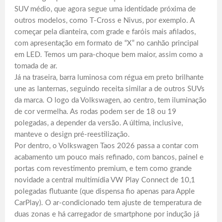
SUV médio, que agora segue uma identidade próxima de
outros modelos, como T-Cross e Nivus, por exemplo. A
começar pela dianteira, com grade e faróis mais afilados,
com apresentação em formato de “X” no canhão principal
em LED. Temos um para-choque bem maior, assim como a
tomada de ar.
Já na traseira, barra luminosa com régua em preto brilhante
une as lanternas, seguindo receita similar a de outros SUVs
da marca. O logo da Volkswagen, ao centro, tem iluminação
de cor vermelha. As rodas podem ser de 18 ou 19
polegadas, a depender da versão. A última, inclusive,
manteve o design pré-reestilização.
Por dentro, o Volkswagen Taos 2026 passa a contar com
acabamento um pouco mais refinado, com bancos, painel e
portas com revestimento premium, e tem como grande
novidade a central multimídia VW Play Connect de 10,1
polegadas flutuante (que dispensa fio apenas para Apple
CarPlay). O ar-condicionado tem ajuste de temperatura de
duas zonas e há carregador de smartphone por indução já