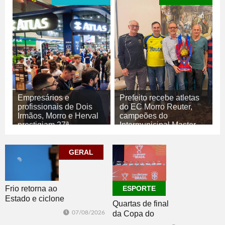
Empresários e
Prefeito recebe atletas
profissionais de Dois
do EC Morro Reuter,
Irmãos, Morro e Herval
campeões do
prestigiam 27ª
Intermunicipal Master
Construsul
65+
07/08/2026
07/08/2026
GERAL
ECONOMIA
ESPORTE
Frio retorna ao
ESPORTE
Estado e ciclone
Quartas de final
se afasta para o
07/08/2026
da Copa do
oceano no fim
Brasil 2026: veja