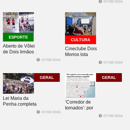
de semana
07/08/2026
classificados,
datas e detalhes
do sorteio
ESPORTE
CULTURA
Aberto de Vôlei
Cineclube Dois
de Dois Irmãos
Morros lota
segue neste
Biblioteca
07/08/2026
07/08/2026
sábado com
Pública com o
mais quatro
clássico “Um
jogos
GERAL
corpo que cai”
GERAL
Lei Maria da
‘Corredor de
Penha completa
tornados’: por
20 anos entre
07/08/2026
que o RS é a 2ª
avanços e
07/08/2026
região do
desafios
mundo mais