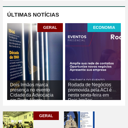
ÚLTIMAS NOTÍCIAS
GERAL
ECONOMIA
Dois Irmãos marca
Rodada de Negócios
presença no evento
promovida pela ACI é
Cidade da Advocacia
nesta sexta-feira em
em Porto Alegre
Dois Irmãos
06/08/2026
GERAL
06/08/2026
ECONOMIA
GERAL