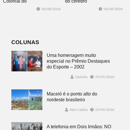
Colonial do
do cérebro
Lions Clube
ajuda você a se
06/08/2026
06/08/2026
Dois Irmãos
manter motivado
acontece no dia
22 de agosto
COLUNAS
Uma homenagem muito
especial no Prêmio Destaques
do Esporte – 2002
Opinião
29/05/2026
Maceió é o ponto alto do
nordeste brasileiro
Alan Caldas
23/04/2026
A telefonia em Dois Irmãos: NO