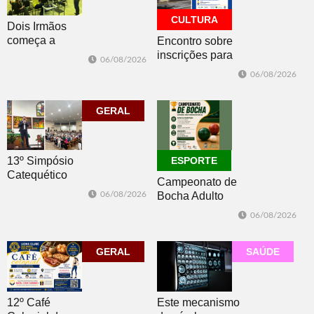
CULTURA
Dois Irmãos
começa a
Encontro sobre
trabalhar na
inscrições para
06/08/2026
atualização do
os editais da
06/08/2026
Plano Municipal
PNAB acontece
de Turismo
nesta sexta-feira
GERAL
13º Simpósio
ESPORTE
Catequético
Campeonato de
06/08/2026
Bocha Adulto
Masculino
06/08/2026
Duplas está com
inscrições
GERAL
abertas
SAÚDE
12º Café
Este mecanismo