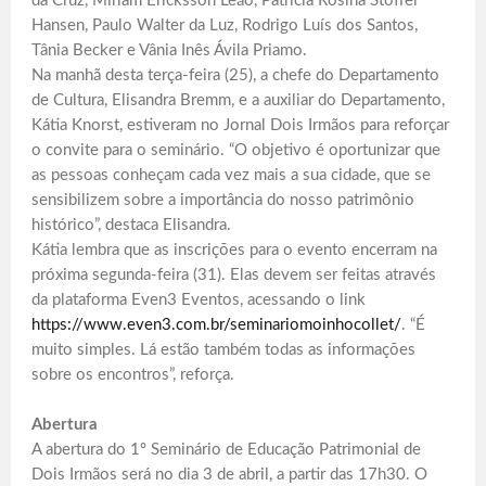
da Cruz, Miriam Ericksson Leão, Patricia Rosina Stoffel
Hansen, Paulo Walter da Luz, Rodrigo Luís dos Santos,
Tânia Becker e Vânia Inês Ávila Priamo.
Na manhã desta terça-feira (25), a chefe do Departamento
de Cultura, Elisandra Bremm, e a auxiliar do Departamento,
Kátia Knorst, estiveram no Jornal Dois Irmãos para reforçar
o convite para o seminário. “O objetivo é oportunizar que
as pessoas conheçam cada vez mais a sua cidade, que se
sensibilizem sobre a importância do nosso patrimônio
histórico”, destaca Elisandra.
Kátia lembra que as inscrições para o evento encerram na
próxima segunda-feira (31). Elas devem ser feitas através
da plataforma Even3 Eventos, acessando o link
https://www.even3.com.br/seminariomoinhocollet/
. “É
muito simples. Lá estão também todas as informações
sobre os encontros”, reforça.
Abertura
A abertura do 1º Seminário de Educação Patrimonial de
Dois Irmãos será no dia 3 de abril, a partir das 17h30. O