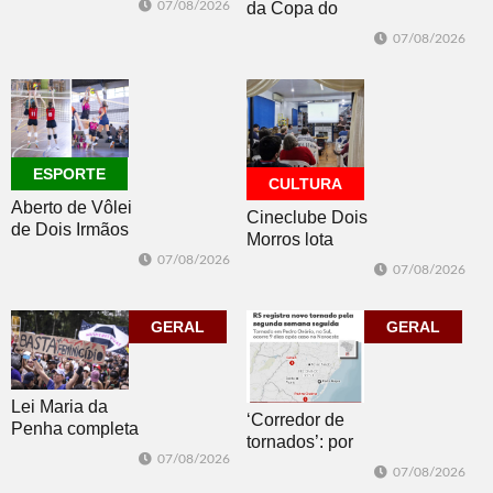
07/08/2026
da Copa do
oceano no fim
Brasil 2026: veja
de semana
07/08/2026
classificados,
datas e detalhes
do sorteio
ESPORTE
CULTURA
Aberto de Vôlei
Cineclube Dois
de Dois Irmãos
Morros lota
segue neste
Biblioteca
07/08/2026
07/08/2026
sábado com
Pública com o
mais quatro
clássico “Um
jogos
GERAL
corpo que cai”
GERAL
Lei Maria da
‘Corredor de
Penha completa
tornados’: por
20 anos entre
07/08/2026
que o RS é a 2ª
avanços e
07/08/2026
região do