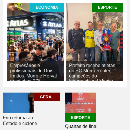
ECONOMIA
ESPORTE
Empresários e
Prefeito recebe atletas
profissionais de Dois
do EC Morro Reuter,
Irmãos, Morro e Herval
campeões do
prestigiam 27ª
Intermunicipal Master
Construsul
65+
07/08/2026
07/08/2026
GERAL
ECONOMIA
ESPORTE
Frio retorna ao
ESPORTE
Estado e ciclone
Quartas de final
se afasta para o