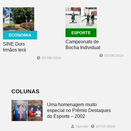
americana de
conscientização
calçados
ESPORTE
ECONOMIA
Campeonato de
SINE Dois
Bocha Individual
Irmãos terá
conhece seus
seleção com 10
05/08/2026
05/08/2026
campeões em
oportunidades
Dois Irmãos
de emprego no
dia 10
COLUNAS
Uma homenagem muito
especial no Prêmio Destaques
do Esporte – 2002
Opinião
29/05/2026