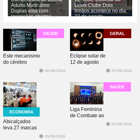
Adulto Masculino
Lions Clube Dois
Duplas está com
Irmãos acontece no dia
inscrições abertas
22 de agosto
06/08/2026
06/08/2026
GERAL
ESPORTE
SAÚDE
GERAL
Este mecanismo
Eclipse solar de
do cérebro
12 de agosto
ajuda você a se
poderá ser visto
06/08/2026
05/08/2026
manter motivado
do Brasil? Saiba
onde o
fenômeno será
SAÚDE
visível
Liga Feminina
ECONOMIA
de Combate ao
Abicalçados
Câncer lança
05/08/2026
leva 27 marcas
nova camiseta
para feira norte-
de
05/08/2026