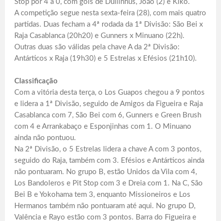
Stop por 4 a 0, com gols de Dullinhus, João (2) e Kiko.
A competição segue nesta sexta-feira (28), com mais quatro
partidas. Duas fecham a 4ª rodada da 1ª Divisão: São Bei x
Raja Casablanca (20h20) e Gunners x Minuano (22h).
Outras duas são válidas pela chave A da 2ª Divisão:
Antárticos x Raja (19h30) e 5 Estrelas x Efésios (21h10).
Classificação
Com a vitória desta terça, o Los Guapos chegou a 9 pontos
e lidera a 1ª Divisão, seguido de Amigos da Figueira e Raja
Casablanca com 7, São Bei com 6, Gunners e Green Brush
com 4 e Arrankabaço e Esponjinhas com 1. O Minuano
ainda não pontuou.
Na 2ª Divisão, o 5 Estrelas lidera a chave A com 3 pontos,
seguido do Raja, também com 3. Efésios e Antárticos ainda
não pontuaram. No grupo B, estão Unidos da Vila com 4,
Los Bandoleros e Pit Stop com 3 e Dreia com 1. Na C, São
Bei B e Yokohama tem 3, enquanto Missioneiros e Los
Hermanos também não pontuaram até aqui. No grupo D,
Valência e Rayo estão com 3 pontos. Barra do Figueira e