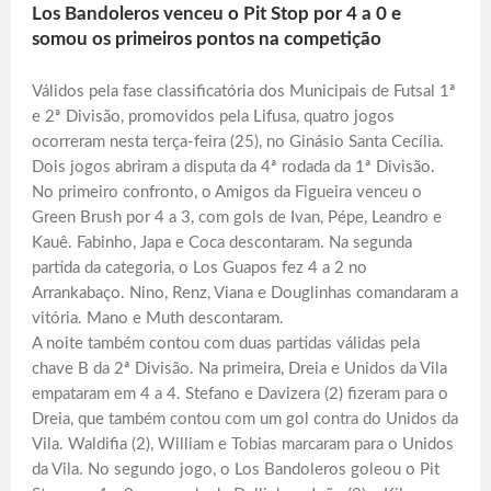
Los Bandoleros venceu o Pit Stop por 4 a 0 e
somou os primeiros pontos na competição
Válidos pela fase classificatória dos Municipais de Futsal 1ª
e 2ª Divisão, promovidos pela Lifusa, quatro jogos
ocorreram nesta terça-feira (25), no Ginásio Santa Cecília.
Dois jogos abriram a disputa da 4ª rodada da 1ª Divisão.
No primeiro confronto, o Amigos da Figueira venceu o
Green Brush por 4 a 3, com gols de Ivan, Pépe, Leandro e
Kauê. Fabinho, Japa e Coca descontaram. Na segunda
partida da categoria, o Los Guapos fez 4 a 2 no
Arrankabaço. Nino, Renz, Viana e Douglinhas comandaram a
vitória. Mano e Muth descontaram.
A noite também contou com duas partidas válidas pela
chave B da 2ª Divisão. Na primeira, Dreia e Unidos da Vila
empataram em 4 a 4. Stefano e Davizera (2) fizeram para o
Dreia, que também contou com um gol contra do Unidos da
Vila. Waldifia (2), William e Tobias marcaram para o Unidos
da Vila. No segundo jogo, o Los Bandoleros goleou o Pit