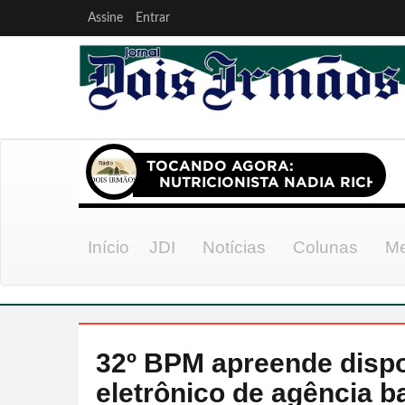
Assine
Entrar
Início
JDI
Notícias
Colunas
Me
32º BPM apreende dispo
eletrônico de agência b