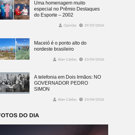
Uma homenagem muito
especial no Prêmio Destaques
do Esporte – 2002
Opinião
29/05/2026
Maceió é o ponto alto do
nordeste brasileiro
Alan Caldas
23/04/2026
A telefonia em Dois Irmãos: NO
GOVERNADOR PEDRO
SIMON
Alan Caldas
23/04/2026
FOTOS DO DIA