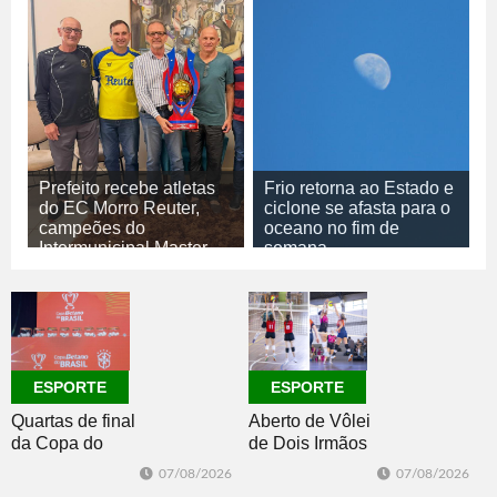
Prefeito recebe atletas
Frio retorna ao Estado e
do EC Morro Reuter,
ciclone se afasta para o
campeões do
oceano no fim de
Intermunicipal Master
semana
65+
07/08/2026
GERAL
07/08/2026
ESPORTE
ESPORTE
ESPORTE
Quartas de final
Aberto de Vôlei
da Copa do
de Dois Irmãos
Brasil 2026: veja
segue neste
07/08/2026
07/08/2026
classificados,
sábado com