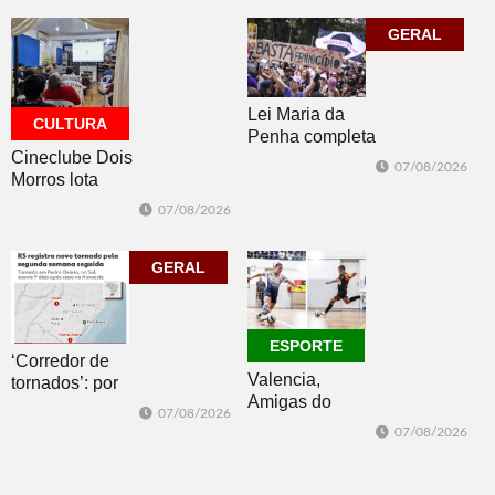
datas e detalhes
mais quatro
do sorteio
jogos
GERAL
Lei Maria da
CULTURA
Penha completa
Cineclube Dois
20 anos entre
07/08/2026
Morros lota
avanços e
Biblioteca
desafios
07/08/2026
Pública com o
clássico “Um
corpo que cai”
GERAL
ESPORTE
‘Corredor de
Valencia,
tornados’: por
Amigas do
que o RS é a 2ª
07/08/2026
Copo, Los
região do
07/08/2026
Bandoleros e
mundo mais
Green Brush
favorável ao
vencem no
fenômeno