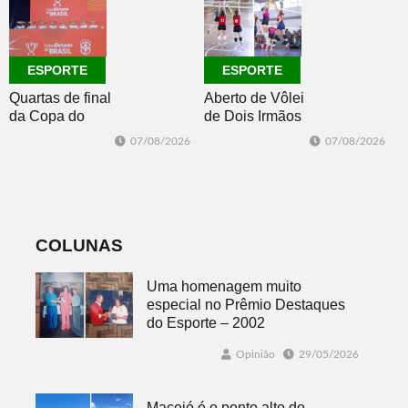
Master 65+
ESPORTE
ESPORTE
Quartas de final
Aberto de Vôlei
da Copa do
de Dois Irmãos
Brasil 2026: veja
segue neste
07/08/2026
07/08/2026
classificados,
sábado com
datas e detalhes
mais quatro
do sorteio
jogos
COLUNAS
Uma homenagem muito
especial no Prêmio Destaques
do Esporte – 2002
Opinião
29/05/2026
Maceió é o ponto alto do