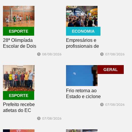
08/08/2026
CULTURA
ECONOMIA
ESPORTE
Empresários e
28ª Olimpíada
profissionais de
Escolar de Dois
Dois Irmãos,
Irmãos retorna
07/08/2026
08/08/2026
Morro e Herval
com disputas de
prestigiam 27ª
Handebol Mirim
Construsul
GERAL
Frio retorna ao
ESPORTE
Estado e ciclone
se afasta para o
Prefeito recebe
07/08/2026
oceano no fim
atletas do EC
de semana
Morro Reuter,
07/08/2026
campeões do
Intermunicipal