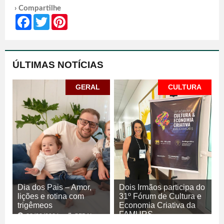
› Compartilhe
Facebook
Twitter
Pinterest
ÚLTIMAS NOTÍCIAS
GERAL
CULTURA
Dia dos Pais – Amor,
Dois Irmãos participa do
lições e rotina com
31º Fórum de Cultura e
trigêmeos
Economia Criativa da
FAMURS
08/08/2026
GERAL