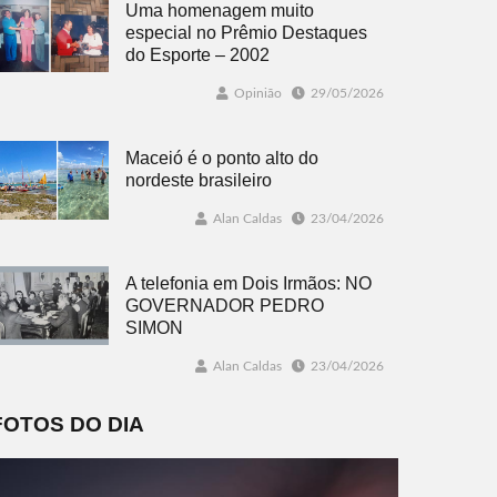
Uma homenagem muito
especial no Prêmio Destaques
do Esporte – 2002
Opinião
29/05/2026
Maceió é o ponto alto do
nordeste brasileiro
Alan Caldas
23/04/2026
A telefonia em Dois Irmãos: NO
GOVERNADOR PEDRO
SIMON
Alan Caldas
23/04/2026
FOTOS DO DIA