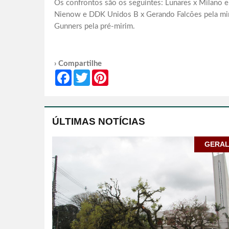
Os confrontos são os seguintes: Lunares x Milano e 
Nienow e DDK Unidos B x Gerando Falcões pela mir
Gunners pela pré-mirim.
› Compartilhe
Facebook
Twitter
Pinterest
ÚLTIMAS NOTÍCIAS
GERA