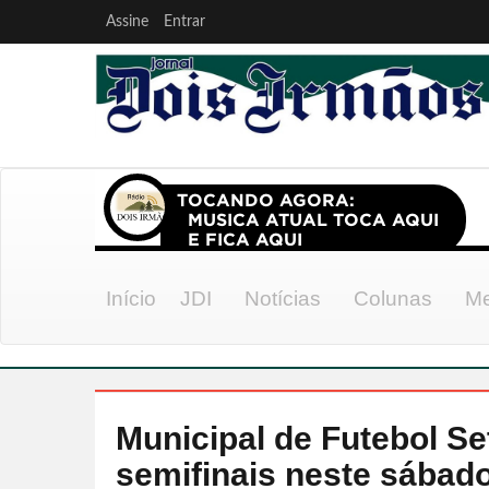
Assine
Entrar
Início
JDI
Notícias
Colunas
Me
Municipal de Futebol Se
semifinais neste sábad