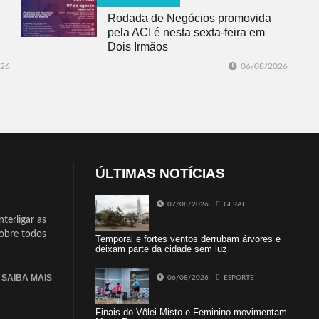
Rodada de Negócios promovida
pela ACI é nesta sexta-feira em
Dois Irmãos
026
06/08/2026
ÚLTIMAS NOTÍCIAS
07/08/2026
GERAL
terligar as
sobre todos
Temporal e fortes ventos derrubam árvores e
deixam parte da cidade sem luz
SAIBA MAIS
06/08/2026
ESPORTE
Finais do Vôlei Misto e Feminino movimentam