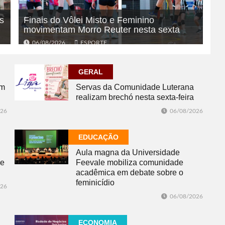
s
Finais do Vôlei Misto e Feminino
movimentam Morro Reuter nesta sexta
06/08/2026
ESPORTE
GERAL
om
Servas da Comunidade Luterana
realizam brechó nesta sexta-feira
026
06/08/2026
EDUCAÇÃO
Aula magna da Universidade
de
Feevale mobiliza comunidade
acadêmica em debate sobre o
feminicídio
026
06/08/2026
ECONOMIA