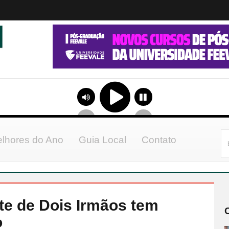
lhores do Ano
Guia Local
Contato
te de Dois Irmãos tem
o