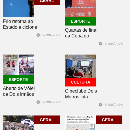
GERAL
ECONOMIA
ESPORTE
Frio retorna ao
ESPORTE
Estado e ciclone
Quartas de final
se afasta para o
07/08/2026
da Copa do
oceano no fim
Brasil 2026: veja
de semana
07/08/2026
classificados,
datas e detalhes
do sorteio
ESPORTE
CULTURA
Aberto de Vôlei
Cineclube Dois
de Dois Irmãos
Morros lota
segue neste
Biblioteca
07/08/2026
07/08/2026
sábado com
Pública com o
mais quatro
clássico “Um
jogos
GERAL
corpo que cai”
GERAL