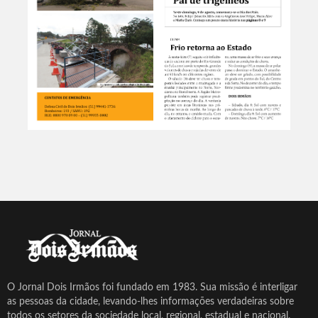
O Jornal Dois Irmãos foi fundado em 1983. Sua missão é interligar
as pessoas da cidade, levando-lhes informações verdadeiras sobre
todos os setores da sociedade local, regional, estadual e nacional.