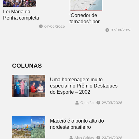
Lei Maria da
‘Corredor de
Penha completa
tornados’: por
20 anos entre
07/08/2026
que o RS é a 2ª
avanços e
07/08/2026
região do
desafios
mundo mais
favorável ao
fenômeno
COLUNAS
Uma homenagem muito
especial no Prêmio Destaques
do Esporte – 2002
Opinião
29/05/2026
Maceió é o ponto alto do
nordeste brasileiro
Alan Caldas
23/04/2026