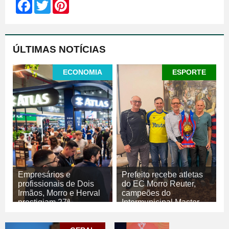
Facebook
Twitter
Pinterest
ÚLTIMAS NOTÍCIAS
ECONOMIA
ESPORTE
Empresários e
Prefeito recebe atletas
profissionais de Dois
do EC Morro Reuter,
Irmãos, Morro e Herval
campeões do
prestigiam 27ª
Intermunicipal Master
Construsul
65+
07/08/2026
07/08/2026