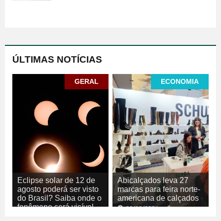
ÚLTIMAS NOTÍCIAS
GERAL
ECONOMIA
Eclipse solar de 12 de
Abicalçados leva 27
agosto poderá ser visto
marcas para feira norte-
do Brasil? Saiba onde o
americana de calçados
fenômeno será visível
05/08/2026
ECONOMIA
05/08/2026
GERAL