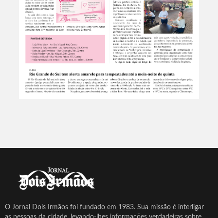
O Jornal Dois Irmãos foi fundado em 1983. Sua missão é interligar
as pessoas da cidade, levando-lhes informações verdadeiras sobre