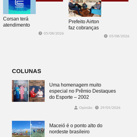
Corsan terá
Prefeito Airton
atendimento
faz cobranças
presencial em
sobre problemas
05/08/2026
05/08/2026
Morro Reuter
no
nas quartas-
abastecimento
feiras
de água
COLUNAS
Uma homenagem muito
especial no Prêmio Destaques
do Esporte – 2002
Opinião
29/05/2026
Maceió é o ponto alto do
nordeste brasileiro