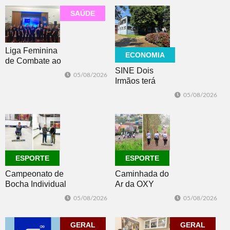
SAÚDE
Liga Feminina
ECONOMIA
de Combate ao
SINE Dois
Câncer lança
05/08/2026
Irmãos terá
nova camiseta
seleção com 10
de
05/08/2026
oportunidades
conscientização
de emprego no
dia 10
ESPORTE
ESPORTE
Campeonato de
Caminhada do
Bocha Individual
Ar da OXY
conhece seus
reúne mais de
05/08/2026
05/08/2026
campeões em
150
Dois Irmãos
participantes em
GERAL
Morro Reuter
GERAL