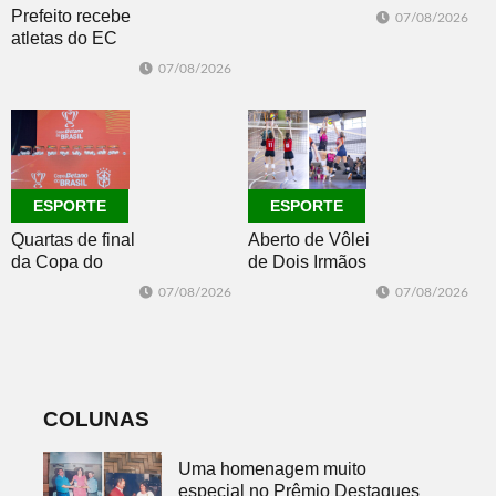
se afasta para o
Prefeito recebe
07/08/2026
oceano no fim
atletas do EC
de semana
Morro Reuter,
07/08/2026
campeões do
Intermunicipal
Master 65+
ESPORTE
ESPORTE
Quartas de final
Aberto de Vôlei
da Copa do
de Dois Irmãos
Brasil 2026: veja
segue neste
07/08/2026
07/08/2026
classificados,
sábado com
datas e detalhes
mais quatro
do sorteio
jogos
COLUNAS
Uma homenagem muito
especial no Prêmio Destaques