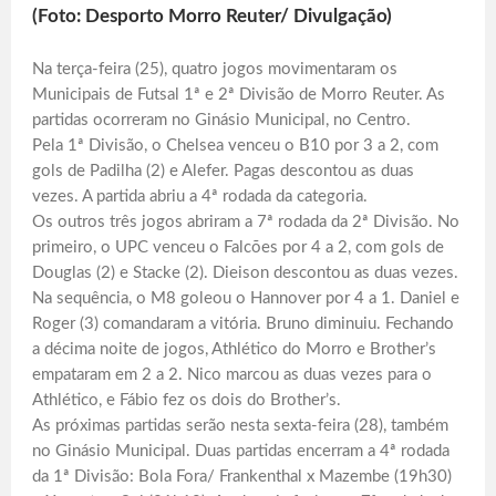
(Foto: Desporto Morro Reuter/ Divulgação)
Na terça-feira (25), quatro jogos movimentaram os
Municipais de Futsal 1ª e 2ª Divisão de Morro Reuter. As
partidas ocorreram no Ginásio Municipal, no Centro.
Pela 1ª Divisão, o Chelsea venceu o B10 por 3 a 2, com
gols de Padilha (2) e Alefer. Pagas descontou as duas
vezes. A partida abriu a 4ª rodada da categoria.
Os outros três jogos abriram a 7ª rodada da 2ª Divisão. No
primeiro, o UPC venceu o Falcões por 4 a 2, com gols de
Douglas (2) e Stacke (2). Dieison descontou as duas vezes.
Na sequência, o M8 goleou o Hannover por 4 a 1. Daniel e
Roger (3) comandaram a vitória. Bruno diminuiu. Fechando
a décima noite de jogos, Athlético do Morro e Brother’s
empataram em 2 a 2. Nico marcou as duas vezes para o
Athlético, e Fábio fez os dois do Brother’s.
As próximas partidas serão nesta sexta-feira (28), também
no Ginásio Municipal. Duas partidas encerram a 4ª rodada
da 1ª Divisão: Bola Fora/ Frankenthal x Mazembe (19h30)