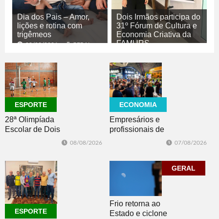
Dia dos Pais – Amor,
Dois Irmãos participa do
lições e rotina com
31º Fórum de Cultura e
trigêmeos
Economia Criativa da
FAMURS
08/08/2026
GERAL
08/08/2026
CULTURA
ECONOMIA
ESPORTE
Empresários e
28ª Olimpíada
profissionais de
Escolar de Dois
Dois Irmãos,
Irmãos retorna
07/08/2026
08/08/2026
Morro e Herval
com disputas de
prestigiam 27ª
Handebol Mirim
Construsul
GERAL
Frio retorna ao
ESPORTE
Estado e ciclone