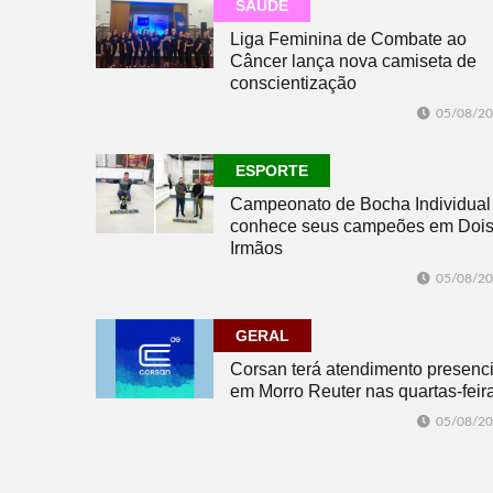
SAÚDE
Liga Feminina de Combate ao
Câncer lança nova camiseta de
conscientização
05/08/2
ESPORTE
Campeonato de Bocha Individual
conhece seus campeões em Doi
Irmãos
05/08/2
GERAL
Corsan terá atendimento presenci
em Morro Reuter nas quartas-feir
05/08/2