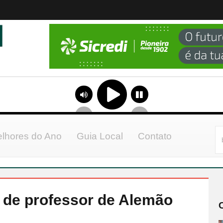
lhores do Ano
Guia Local
Contato
o de professor de Alemão