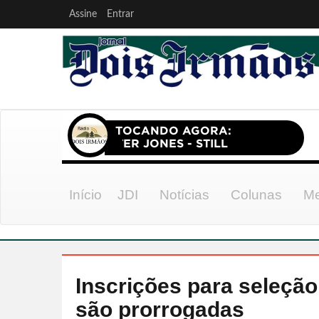
Assine
Entrar
Início
JDI
Notícias
Colunas
Me
Inscrições para seleçã
são prorrogadas