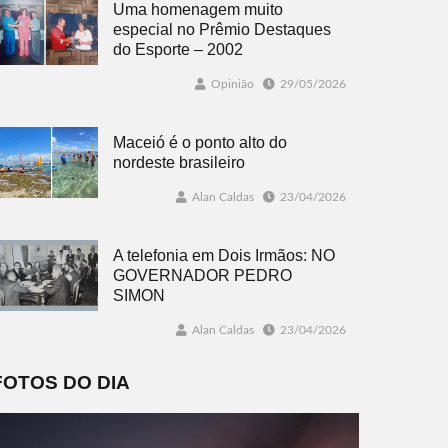
Uma homenagem muito
especial no Prêmio Destaques
do Esporte – 2002
Opinião
29/05/2026
Maceió é o ponto alto do
nordeste brasileiro
Alan Caldas
23/04/2026
A telefonia em Dois Irmãos: NO
GOVERNADOR PEDRO
SIMON
Alan Caldas
23/04/2026
FOTOS DO DIA