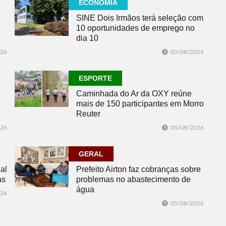
ECONOMIA
SINE Dois Irmãos terá seleção com
10 oportunidades de emprego no
dia 10
026
05/08/2026
ESPORTE
Caminhada do Ar da OXY reúne
s
mais de 150 participantes em Morro
Reuter
026
05/08/2026
GERAL
al
Prefeito Airton faz cobranças sobre
as
problemas no abastecimento de
água
026
05/08/2026