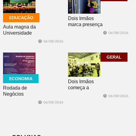
EDUCAÇÃO
Dois Irmãos
marca presença
Aula magna da
no evento
Universidade
06/08/2026
Cidade da
Feevale
06/08/2026
Advocacia em
mobiliza
Porto Alegre
comunidade
acadêmica em
GERAL
debate sobre o
feminicídio
ECONOMIA
Dois Irmãos
começa a
Rodada de
trabalhar na
Negócios
06/08/2026
atualização do
promovida pela
06/08/2026
Plano Municipal
ACI é nesta
de Turismo
sexta-feira em
Dois Irmãos