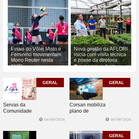
Finais do Vôlei Misto e
Nova gestão da AFLORI
Feminino movimentam
inicia com visita técnica
Morro Reuter nesta
e posse da diretoria
sexta
06/08/2026
GERAL
06/08/2026
ESPORTE
GERAL
GERAL
Corsan mobiliza
Servas da
plano de
Comunidade
contingência
Luterana
06/08/2026
06/08/2026
diante da
realizam brechó
previsão de
nesta sexta-feira
temporais no RS
GERAL