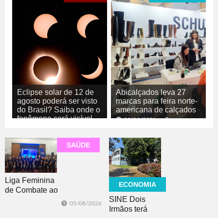
Eclipse solar de 12 de
Abicalçados leva 27
agosto poderá ser visto
marcas para feira norte-
do Brasil? Saiba onde o
americana de calçados
fenômeno será visível
05/08/2026
ECONOMIA
05/08/2026
GERAL
SAÚDE
Liga Feminina
ECONOMIA
de Combate ao
SINE Dois
Câncer lança
05/08/2026
Irmãos terá
nova camiseta