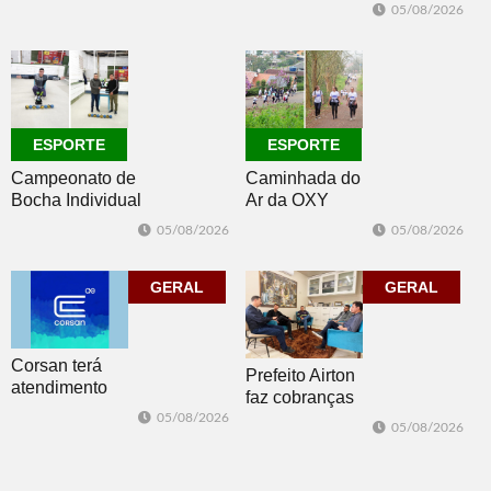
seleção com 10
de
05/08/2026
oportunidades
conscientização
de emprego no
dia 10
ESPORTE
ESPORTE
Campeonato de
Caminhada do
Bocha Individual
Ar da OXY
conhece seus
reúne mais de
05/08/2026
05/08/2026
campeões em
150
Dois Irmãos
participantes em
GERAL
Morro Reuter
GERAL
Corsan terá
Prefeito Airton
atendimento
faz cobranças
presencial em
sobre problemas
05/08/2026
05/08/2026
Morro Reuter
no
nas quartas-
abastecimento
feiras
de água