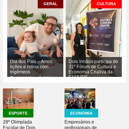
GERAL
CULTURA
Dia dos Pais – Amor,
Dois Irmãos participa do
lições e rotina com
31º Fórum de Cultura e
trigêmeos
Economia Criativa da
FAMURS
08/08/2026
GERAL
08/08/2026
CULTURA
ECONOMIA
ESPORTE
Empresários e
28ª Olimpíada
profissionais de
Escolar de Dois