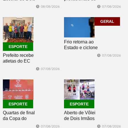
Dois Irmãos,
Irmãos retorna
07/08/2026
08/08/2026
Morro e Herval
com disputas de
prestigiam 27ª
Handebol Mirim
Construsul
GERAL
Frio retorna ao
ESPORTE
Estado e ciclone
se afasta para o
Prefeito recebe
07/08/2026
oceano no fim
atletas do EC
de semana
Morro Reuter,
07/08/2026
campeões do
Intermunicipal
Master 65+
ESPORTE
ESPORTE
Quartas de final
Aberto de Vôlei
da Copa do
de Dois Irmãos
Brasil 2026: veja
segue neste
07/08/2026
07/08/2026