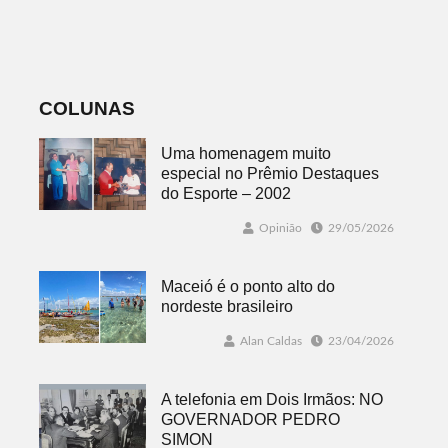
classificados,
sábado com
datas e detalhes
mais quatro
do sorteio
jogos
COLUNAS
Uma homenagem muito
especial no Prêmio Destaques
do Esporte – 2002
Opinião
29/05/2026
Maceió é o ponto alto do
nordeste brasileiro
Alan Caldas
23/04/2026
A telefonia em Dois Irmãos: NO
GOVERNADOR PEDRO
SIMON