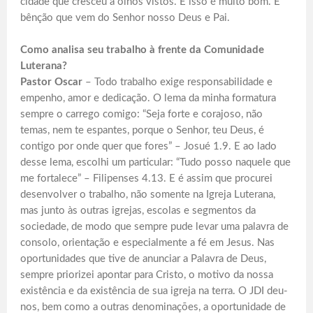
cidade que cresceu a olhos vistos. E isso é muito bom. É
bênção que vem do Senhor nosso Deus e Pai.
Como analisa seu trabalho à frente da Comunidade
Luterana?
Pastor Oscar
– Todo trabalho exige responsabilidade e
empenho, amor e dedicação. O lema da minha formatura
sempre o carrego comigo: “Seja forte e corajoso, não
temas, nem te espantes, porque o Senhor, teu Deus, é
contigo por onde quer que fores” – Josué 1.9. E ao lado
desse lema, escolhi um particular: “Tudo posso naquele que
me fortalece” – Filipenses 4.13. E é assim que procurei
desenvolver o trabalho, não somente na Igreja Luterana,
mas junto às outras igrejas, escolas e segmentos da
sociedade, de modo que sempre pude levar uma palavra de
consolo, orientação e especialmente a fé em Jesus. Nas
oportunidades que tive de anunciar a Palavra de Deus,
sempre priorizei apontar para Cristo, o motivo da nossa
existência e da existência de sua igreja na terra. O JDI deu-
nos, bem como a outras denominações, a oportunidade de