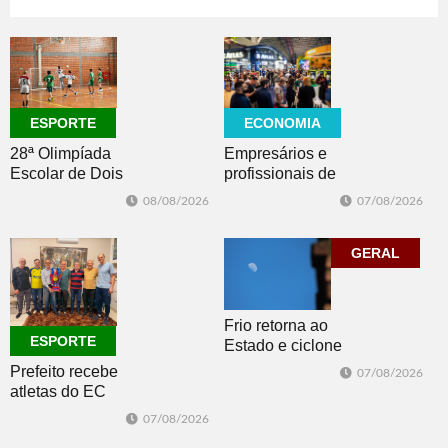
08/08/2026
GERAL
08/08/2026
CULTURA
ECONOMIA
ESPORTE
Empresários e
28ª Olimpíada
profissionais de
Escolar de Dois
Dois Irmãos,
Irmãos retorna
07/08/2026
08/08/2026
Morro e Herval
com disputas de
prestigiam 27ª
Handebol Mirim
Construsul
GERAL
Frio retorna ao
ESPORTE
Estado e ciclone
se afasta para o
Prefeito recebe
07/08/2026
oceano no fim
atletas do EC
de semana
Morro Reuter,
07/08/2026
campeões do