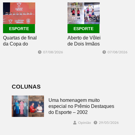
Intermunicipal
Master 65+
ESPORTE
ESPORTE
Quartas de final
Aberto de Vôlei
da Copa do
de Dois Irmãos
Brasil 2026: veja
segue neste
07/08/2026
07/08/2026
classificados,
sábado com
datas e detalhes
mais quatro
do sorteio
jogos
COLUNAS
Uma homenagem muito
especial no Prêmio Destaques
do Esporte – 2002
Opinião
29/05/2026