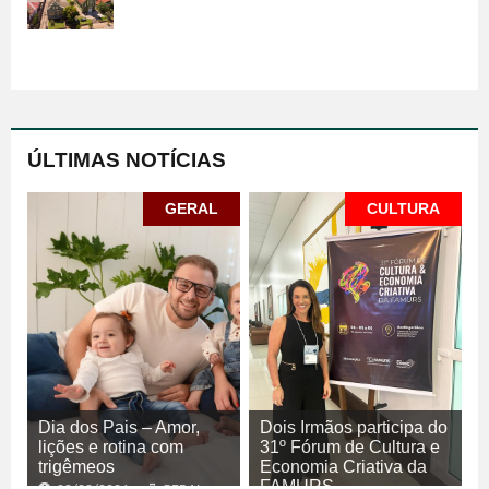
ÚLTIMAS NOTÍCIAS
GERAL
CULTURA
Dia dos Pais – Amor,
Dois Irmãos participa do
lições e rotina com
31º Fórum de Cultura e
trigêmeos
Economia Criativa da
FAMURS