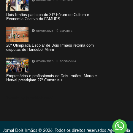
08/08/2026
CULTURA
Dois Irmãos participa do 31º Fórum de Cultura e
Economia Criativa da FAMURS
08/08/2026
ESPORTE
28ª Olimpíada Escolar de Dois Irmãos retorna com
disputas de Handebol Mirim
07/08/2026
ECONOMIA
Empresários e profissionais de Dois Irmãos, Morro e
Herval prestigiam 27ª Construsul
Tweets by jornaldoisirmo1
Jornal Dois Irmãos © 2026, Todos os direitos reservados
Agência Vela