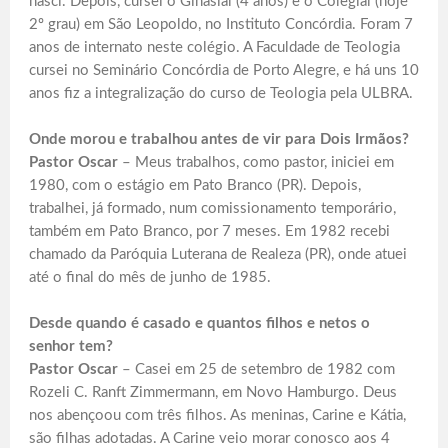
nasci. Depois, cursei o Ginasial (4 anos) e o Colegial (hoje
2º grau) em São Leopoldo, no Instituto Concórdia. Foram 7
anos de internato neste colégio. A Faculdade de Teologia
cursei no Seminário Concórdia de Porto Alegre, e há uns 10
anos fiz a integralização do curso de Teologia pela ULBRA.
Onde morou e trabalhou antes de vir para Dois Irmãos?
Pastor Oscar
– Meus trabalhos, como pastor, iniciei em
1980, com o estágio em Pato Branco (PR). Depois,
trabalhei, já formado, num comissionamento temporário,
também em Pato Branco, por 7 meses. Em 1982 recebi
chamado da Paróquia Luterana de Realeza (PR), onde atuei
até o final do mês de junho de 1985.
Desde quando é casado e quantos filhos e netos o
senhor tem?
Pastor Oscar
– Casei em 25 de setembro de 1982 com
Rozeli C. Ranft Zimmermann, em Novo Hamburgo. Deus
nos abençoou com três filhos. As meninas, Carine e Kátia,
são filhas adotadas. A Carine veio morar conosco aos 4