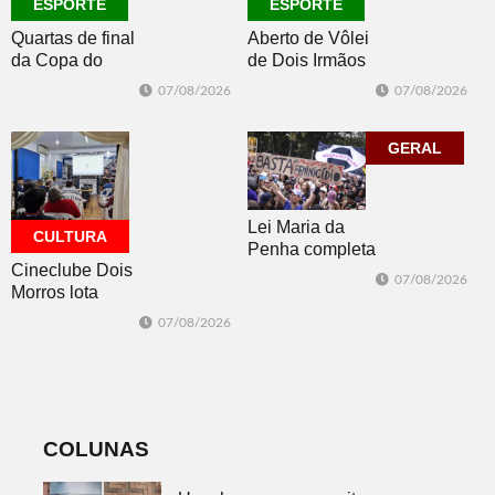
ESPORTE
ESPORTE
Quartas de final
Aberto de Vôlei
da Copa do
de Dois Irmãos
Brasil 2026: veja
segue neste
07/08/2026
07/08/2026
classificados,
sábado com
datas e detalhes
mais quatro
do sorteio
jogos
GERAL
Lei Maria da
CULTURA
Penha completa
Cineclube Dois
20 anos entre
07/08/2026
Morros lota
avanços e
Biblioteca
desafios
07/08/2026
Pública com o
clássico “Um
corpo que cai”
COLUNAS