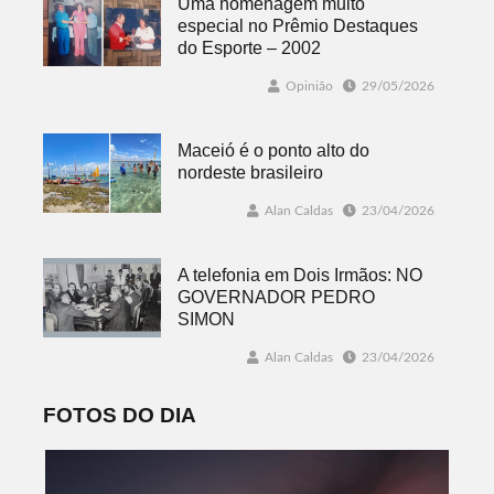
Uma homenagem muito
especial no Prêmio Destaques
do Esporte – 2002
Opinião
29/05/2026
Maceió é o ponto alto do
nordeste brasileiro
Alan Caldas
23/04/2026
A telefonia em Dois Irmãos: NO
GOVERNADOR PEDRO
SIMON
Alan Caldas
23/04/2026
FOTOS DO DIA