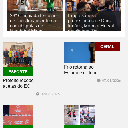
28ª Olimpíada Escolar
Empresários e
de Dois Irmãos retorna
profissionais de Dois
com disputas de
Irmãos, Morro e Herval
Handebol Mirim
prestigiam 27ª
Construsul
08/08/2026
ESPORTE
07/08/2026
GERAL
ECONOMIA
Frio retorna ao
ESPORTE
Estado e ciclone
se afasta para o
Prefeito recebe
07/08/2026
oceano no fim
atletas do EC
de semana
Morro Reuter,
07/08/2026
campeões do
Intermunicipal
Master 65+