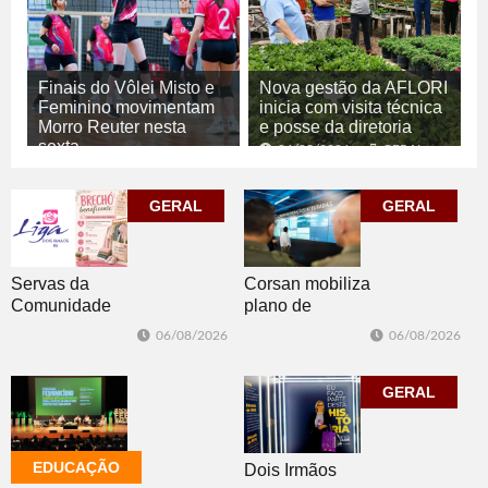
Finais do Vôlei Misto e
Nova gestão da AFLORI
Feminino movimentam
inicia com visita técnica
Morro Reuter nesta
e posse da diretoria
sexta
06/08/2026
GERAL
06/08/2026
ESPORTE
GERAL
GERAL
Corsan mobiliza
Servas da
plano de
Comunidade
contingência
Luterana
06/08/2026
06/08/2026
diante da
realizam brechó
previsão de
nesta sexta-feira
temporais no RS
GERAL
EDUCAÇÃO
Dois Irmãos