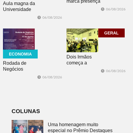
marca presença
Aula magna da
no evento
Universidade
06/08/2026
Cidade da
Feevale
06/08/2026
Advocacia em
mobiliza
Porto Alegre
comunidade
acadêmica em
GERAL
debate sobre o
feminicídio
ECONOMIA
Dois Irmãos
começa a
Rodada de
trabalhar na
Negócios
06/08/2026
atualização do
promovida pela
06/08/2026
Plano Municipal
ACI é nesta
de Turismo
sexta-feira em
Dois Irmãos
COLUNAS
Uma homenagem muito
especial no Prêmio Destaques