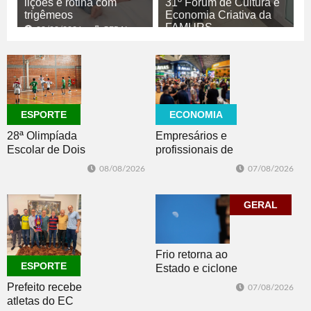
lições e rotina com
31º Fórum de Cultura e
trigêmeos
Economia Criativa da
FAMURS
08/08/2026
GERAL
08/08/2026
CULTURA
ECONOMIA
ESPORTE
Empresários e
28ª Olimpíada
profissionais de
Escolar de Dois
Dois Irmãos,
Irmãos retorna
07/08/2026
08/08/2026
Morro e Herval
com disputas de
prestigiam 27ª
Handebol Mirim
Construsul
GERAL
Frio retorna ao
ESPORTE
Estado e ciclone
se afasta para o
Prefeito recebe
07/08/2026
oceano no fim
atletas do EC
de semana