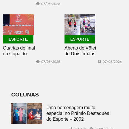
Morro Reuter,
07/08/2026
campeões do
Intermunicipal
Master 65+
ESPORTE
ESPORTE
Quartas de final
Aberto de Vôlei
da Copa do
de Dois Irmãos
Brasil 2026: veja
segue neste
07/08/2026
07/08/2026
classificados,
sábado com
datas e detalhes
mais quatro
do sorteio
jogos
COLUNAS
Uma homenagem muito
especial no Prêmio Destaques
do Esporte – 2002