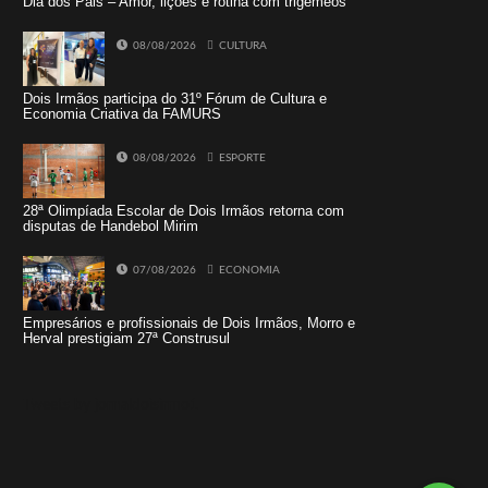
Dia dos Pais – Amor, lições e rotina com trigêmeos
08/08/2026
CULTURA
Dois Irmãos participa do 31º Fórum de Cultura e
Economia Criativa da FAMURS
08/08/2026
ESPORTE
28ª Olimpíada Escolar de Dois Irmãos retorna com
disputas de Handebol Mirim
07/08/2026
ECONOMIA
Empresários e profissionais de Dois Irmãos, Morro e
Herval prestigiam 27ª Construsul
Tweets by jornaldoisirmo1