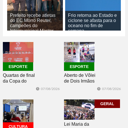
Prefeito recebe atletas
Frio retorna ao Estado e
do EC Morro Reuter,
ciclone se afasta para o
campeões do
oceano no fim de
Intermunicipal Master
semana
65+
07/08/2026
GERAL
07/08/2026
ESPORTE
ESPORTE
ESPORTE
Quartas de final
Aberto de Vôlei
da Copa do
de Dois Irmãos
Brasil 2026: veja
segue neste
07/08/2026
07/08/2026
classificados,
sábado com
datas e detalhes
mais quatro
do sorteio
jogos
GERAL
Lei Maria da
CULTURA