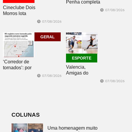
Penha completa
Cineclube Dois
20 anos entre
07/08/2026
Morros lota
avanços e
Biblioteca
desafios
07/08/2026
Pública com o
clássico “Um
corpo que cai”
GERAL
ESPORTE
‘Corredor de
Valencia,
tornados’: por
Amigas do
que o RS é a 2ª
07/08/2026
Copo, Los
região do
07/08/2026
Bandoleros e
mundo mais
Green Brush
favorável ao
vencem no
fenômeno
futsal
COLUNAS
Uma homenagem muito