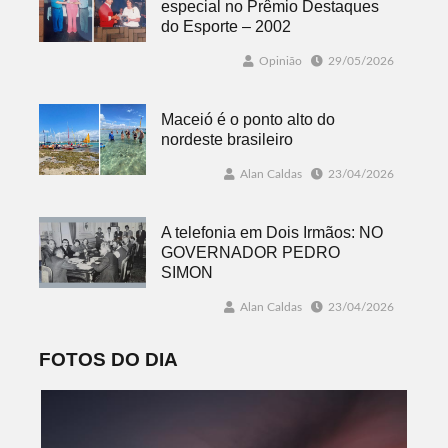
especial no Prêmio Destaques
do Esporte – 2002
Opinião
29/05/2026
Maceió é o ponto alto do
nordeste brasileiro
Alan Caldas
23/04/2026
A telefonia em Dois Irmãos: NO
GOVERNADOR PEDRO
SIMON
Alan Caldas
23/04/2026
FOTOS DO DIA